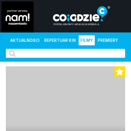
AKTUALNOŚCI
REPERTUAR KIN
FILMY
PREMIERY