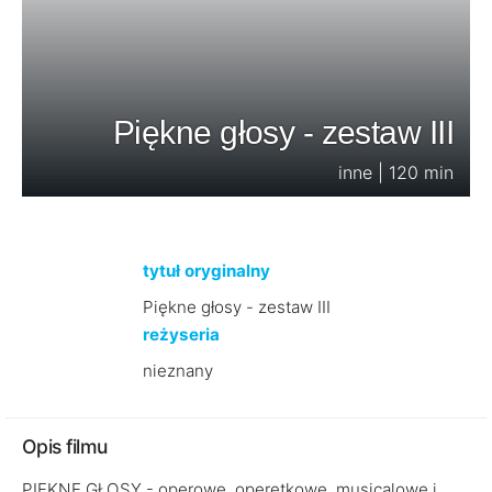
Piękne głosy - zestaw III
inne | 120 min
tytuł oryginalny
Piękne głosy - zestaw III
reżyseria
nieznany
Opis filmu
PIĘKNE GŁOSY - operowe, operetkowe, musicalowe i