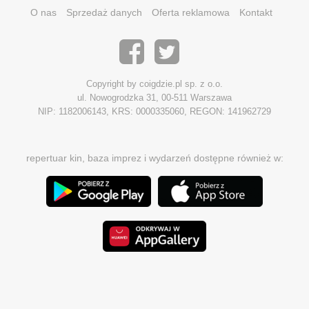
O nas
Sprzedaż danych
Oferta reklamowa
Kontakt
Copyright by coigdzie.pl sp. z o.o.
ul. Nowogrodzka 31, 00-511 Warszawa
NIP: 1182006143, KRS: 0000335060, REGON: 141962729
repertuar kin, baza imprez i wydarzeń dostępne również w: