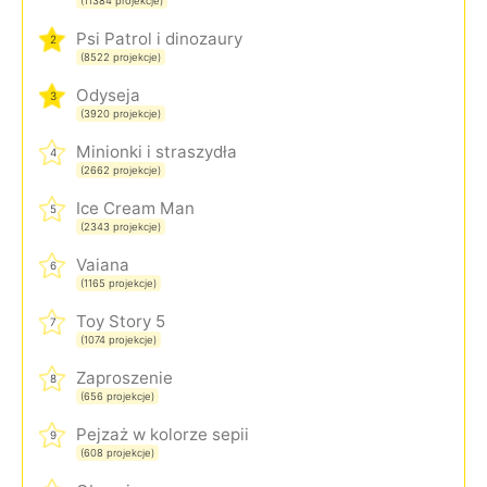
(11384 projekcje)
Psi Patrol i dinozaury
2
(8522 projekcje)
Odyseja
3
(3920 projekcje)
Minionki i straszydła
4
(2662 projekcje)
Ice Cream Man
5
(2343 projekcje)
Vaiana
6
(1165 projekcje)
Toy Story 5
7
(1074 projekcje)
Zaproszenie
8
(656 projekcje)
Pejzaż w kolorze sepii
9
(608 projekcje)