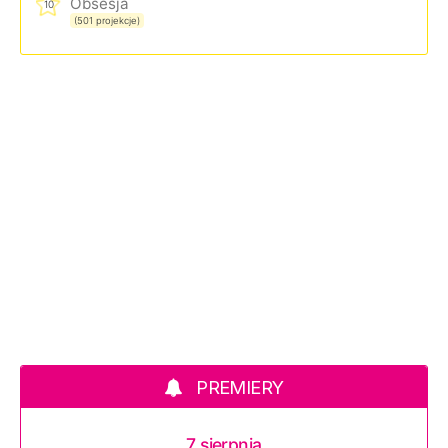
Obsesja
10
(501 projekcje)
PREMIERY
7 sierpnia