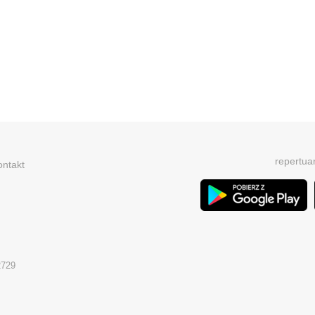
repertua
ontakt
2729