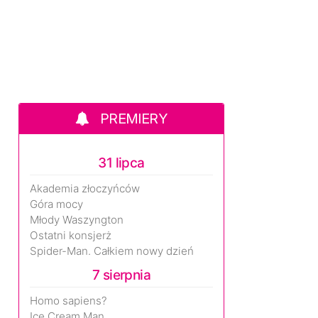
PREMIERY
31 lipca
Akademia złoczyńców
Góra mocy
Młody Waszyngton
Ostatni konsjerż
Spider-Man. Całkiem nowy dzień
7 sierpnia
Homo sapiens?
Ice Cream Man