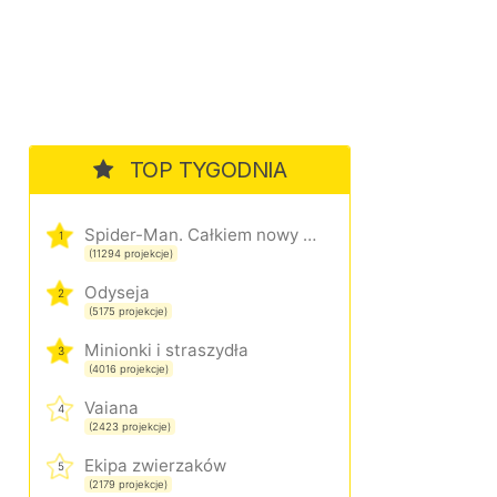
TOP TYGODNIA
Spider-Man. Całkiem nowy dzień
1
(11294 projekcje)
Odyseja
2
(5175 projekcje)
Minionki i straszydła
3
(4016 projekcje)
Vaiana
4
(2423 projekcje)
Ekipa zwierzaków
5
(2179 projekcje)