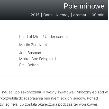
Pole minowe
2015 | Dania, Niemcy | dramat | 100 min
Land of Mine / Under sandet
Martin Zandvliet
Joel Basman
Mikkel Boe Følsgaard
Emil Belton
o sytuacji po zakończeniu II wojny światowej. Mroczny epizod w
 wykorzystała do rozbrajania min niemieckich jeńców. Ponad
zy, zginęła lub została okaleczona podczas tej wojskowej