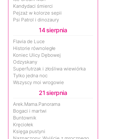
Kandydaci śmierci
Pejzaż w kolorze sepii
Psi Patrol i dinozaury
14 sierpnia
Flavia de Luce
Historie równoległe
Koniec Ulicy Dębowej
Odzyskany
Superfutrzak i złośliwa wiewiórka
Tylko jedna noc
Wszyscy moi wrogowie
21 sierpnia
Arek.Mama.Panorama
Bogaci i martwi
Buntownik
Kręciołek
Księga pustyni
Naznaczony: Wyjście z mrocznego wymiaru