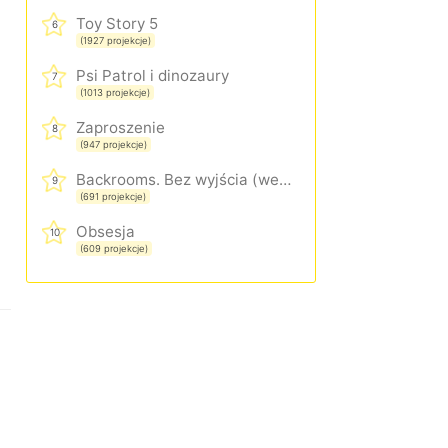
Toy Story 5
6
(1927 projekcje)
Psi Patrol i dinozaury
7
(1013 projekcje)
Zaproszenie
8
(947 projekcje)
Backrooms. Bez wyjścia (wersja rozszerzona)
9
(691 projekcje)
Obsesja
10
(609 projekcje)