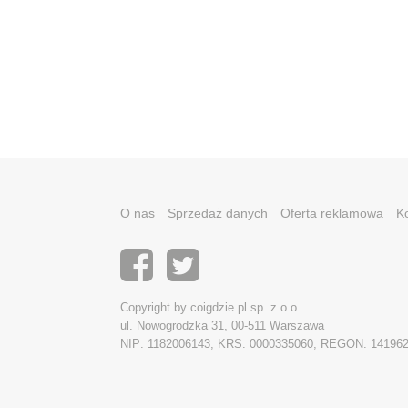
O nas
Sprzedaż danych
Oferta reklamowa
K
Copyright by coigdzie.pl sp. z o.o.
ul. Nowogrodzka 31, 00-511 Warszawa
NIP: 1182006143, KRS: 0000335060, REGON: 14196