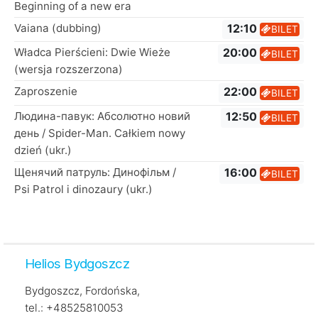
Beginning of a new era
Vaiana (dubbing)
12:10
BILET
Władca Pierścieni: Dwie Wieże
20:00
BILET
(wersja rozszerzona)
Zaproszenie
22:00
BILET
Людина-павук: Абсолютно новий
12:50
BILET
день / Spider-Man. Całkiem nowy
dzień (ukr.)
Щенячий патруль: Динофільм /
16:00
BILET
Psi Patrol i dinozaury (ukr.)
Helios Bydgoszcz
Bydgoszcz, Fordońska,
tel.: +48525810053