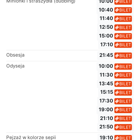
Minionki i straszydła (dubbing)
10:00
BILET
10:40
BILET
11:40
BILET
12:50
BILET
15:00
BILET
17:10
BILET
Obsesja
21:45
BILET
Odyseja
10:00
BILET
11:30
BILET
13:45
BILET
15:15
BILET
17:30
BILET
19:00
BILET
21:10
BILET
21:50
BILET
Pejzaż w kolorze sepii
19:10
BILET