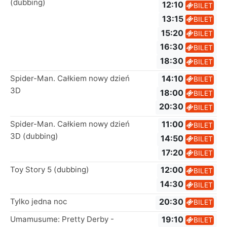
(dubbing)
12:10
BILET
13:15
BILET
15:20
BILET
16:30
BILET
18:30
BILET
Spider-Man. Całkiem nowy dzień
14:10
BILET
3D
18:00
BILET
20:30
BILET
Spider-Man. Całkiem nowy dzień
11:00
BILET
3D (dubbing)
14:50
BILET
17:20
BILET
Toy Story 5 (dubbing)
12:00
BILET
14:30
BILET
Tylko jedna noc
20:30
BILET
Umamusume: Pretty Derby -
19:10
BILET