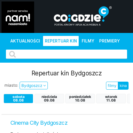
AKTUALNOŚCI
REPERTUAR KIN
FILMY
PREMIERY
Repertuar kin Bydgoszcz
miasto:
Bydgoszcz
filmy
kina
sobota
niedziela
poniedziałek
wtorek
08.08
09.08
10.08
11.08
Cinema City Bydgoszcz