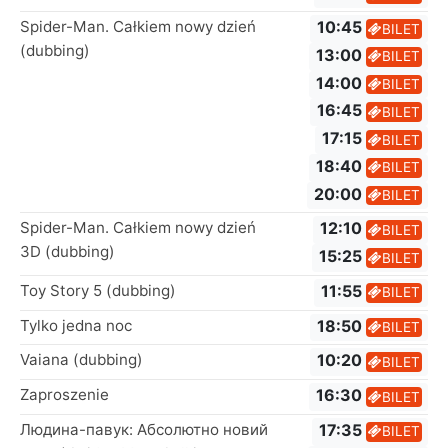
Spider-Man. Całkiem nowy dzień
10:45
BILET
(dubbing)
13:00
BILET
14:00
BILET
16:45
BILET
17:15
BILET
18:40
BILET
20:00
BILET
Spider-Man. Całkiem nowy dzień
12:10
BILET
3D (dubbing)
15:25
BILET
Toy Story 5 (dubbing)
11:55
BILET
Tylko jedna noc
18:50
BILET
Vaiana (dubbing)
10:20
BILET
Zaproszenie
16:30
BILET
Людина-павук: Абсолютно новий
17:35
BILET