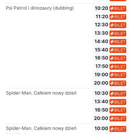
Psi Patrol i dinozaury (dubbing)
10:20
BILET
11:20
BILET
12:30
BILET
13:30
BILET
14:40
BILET
15:40
BILET
16:50
BILET
17:50
BILET
19:00
BILET
20:00
BILET
Spider-Man. Całkiem nowy dzień
10:30
BILET
13:40
BILET
16:50
BILET
20:00
BILET
Spider-Man. Całkiem nowy dzień
10:00
BILET