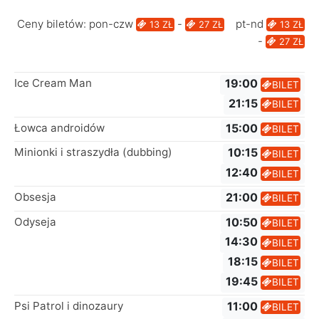
Ceny biletów: pon-czw
-
pt-nd
13 ZŁ
27 ZŁ
13 ZŁ
-
27 ZŁ
Ice Cream Man
19:00
BILET
21:15
BILET
Łowca androidów
15:00
BILET
Minionki i straszydła (dubbing)
10:15
BILET
12:40
BILET
Obsesja
21:00
BILET
Odyseja
10:50
BILET
14:30
BILET
18:15
BILET
19:45
BILET
Psi Patrol i dinozaury
11:00
BILET