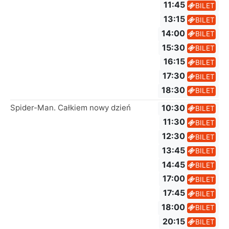
11:45
BILET
13:15
BILET
14:00
BILET
15:30
BILET
16:15
BILET
17:30
BILET
18:30
BILET
Spider-Man. Całkiem nowy dzień
10:30
BILET
11:30
BILET
12:30
BILET
13:45
BILET
14:45
BILET
17:00
BILET
17:45
BILET
18:00
BILET
20:15
BILET