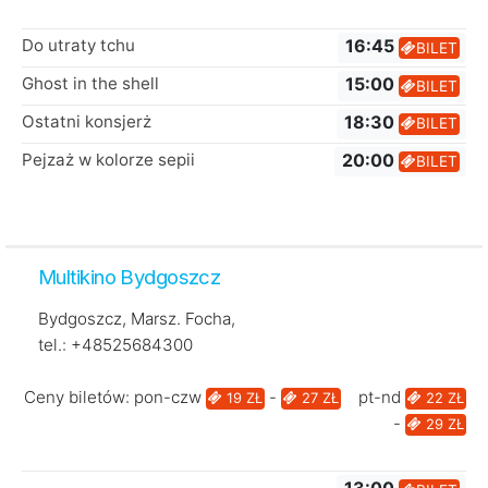
Do utraty tchu
16:45
BILET
Ghost in the shell
15:00
BILET
Ostatni konsjerż
18:30
BILET
Pejzaż w kolorze sepii
20:00
BILET
Multikino Bydgoszcz
Bydgoszcz, Marsz. Focha,
tel.: +48525684300
Ceny biletów: pon-czw
-
pt-nd
19 ZŁ
27 ZŁ
22 ZŁ
-
29 ZŁ