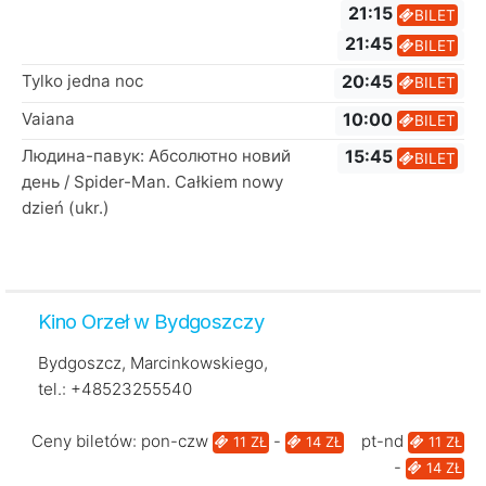
21:15
BILET
21:45
BILET
Tylko jedna noc
20:45
BILET
Vaiana
10:00
BILET
Людина-павук: Абсолютно новий
15:45
BILET
день / Spider-Man. Całkiem nowy
dzień (ukr.)
Kino Orzeł w Bydgoszczy
Bydgoszcz, Marcinkowskiego,
tel.: +48523255540
Ceny biletów: pon-czw
-
pt-nd
11 ZŁ
14 ZŁ
11 ZŁ
-
14 ZŁ