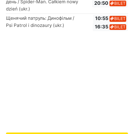
день / Spider-Man. Całkiem nowy
20:50
BILET
dzień (ukr.)
Щенячий патруль: Динофільм /
10:55
BILET
Psi Patrol i dinozaury (ukr.)
16:35
BILET