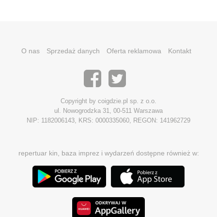
O nas
Sprzedaż danych
Oferta reklamowa
Kontakt
Copyright by coigdzie.pl sp. z o.o.
ul. Nowogrodzka 31, 00-511 Warszawa
NIP: 1182006143, KRS: 0000335060, REGON: 141962729
repertuar kin, baza imprez i wydarzeń dostępne również w: