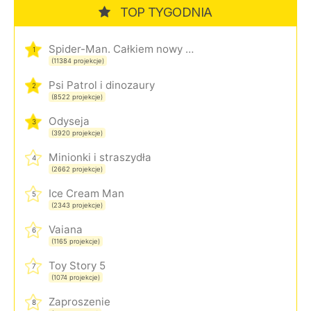
TOP TYGODNIA
Spider-Man. Całkiem nowy dzień
1
(11384 projekcje)
Psi Patrol i dinozaury
2
(8522 projekcje)
Odyseja
3
(3920 projekcje)
Minionki i straszydła
4
(2662 projekcje)
Ice Cream Man
5
(2343 projekcje)
Vaiana
6
(1165 projekcje)
Toy Story 5
7
(1074 projekcje)
Zaproszenie
8