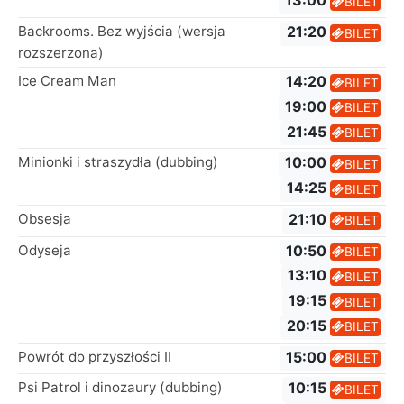
13:00
BILET
Backrooms. Bez wyjścia (wersja
21:20
BILET
rozszerzona)
Ice Cream Man
14:20
BILET
19:00
BILET
21:45
BILET
Minionki i straszydła (dubbing)
10:00
BILET
14:25
BILET
Obsesja
21:10
BILET
Odyseja
10:50
BILET
13:10
BILET
19:15
BILET
20:15
BILET
Powrót do przyszłości II
15:00
BILET
Psi Patrol i dinozaury (dubbing)
10:15
BILET