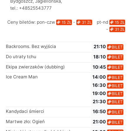
Bydgoszcz, Jagiellońska,
tel.: +48525543777
Ceny biletów: pon-czw
-
pt-nd
15 ZŁ
31 ZŁ
15 ZŁ
-
31 ZŁ
Backrooms. Bez wyjścia
21:10
BILET
Do utraty tchu
18:10
BILET
Ekipa zwierzaków (dubbing)
10:45
BILET
Ice Cream Man
14:00
BILET
16:30
BILET
19:00
BILET
21:30
BILET
Kandydaci śmierci
16:50
BILET
Martwe zło: Ogień
21:00
BILET