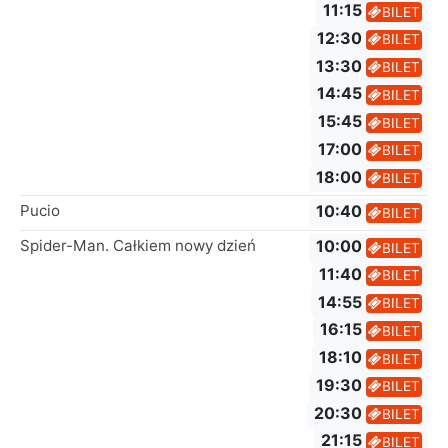
11:15
BILET
12:30
BILET
13:30
BILET
14:45
BILET
15:45
BILET
17:00
BILET
18:00
BILET
Pucio
10:40
BILET
Spider-Man. Całkiem nowy dzień
10:00
BILET
11:40
BILET
14:55
BILET
16:15
BILET
18:10
BILET
19:30
BILET
20:30
BILET
21:15
BILET