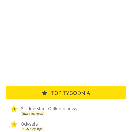
TOP TYGODNIA
Spider-Man. Całkiem nowy dzień
1
(11294 projekcje)
Odyseja
2
(5175 projekcje)