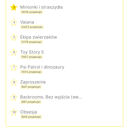
Minionki i straszydła
3
(4016 projekcje)
Vaiana
4
(2423 projekcje)
Ekipa zwierzaków
5
(2179 projekcje)
Toy Story 5
6
(1927 projekcje)
Psi Patrol i dinozaury
7
(1013 projekcje)
Zaproszenie
8
(947 projekcje)
Backrooms. Bez wyjścia (wersja rozszerzona)
9
(691 projekcje)
Obsesja
10
(609 projekcje)