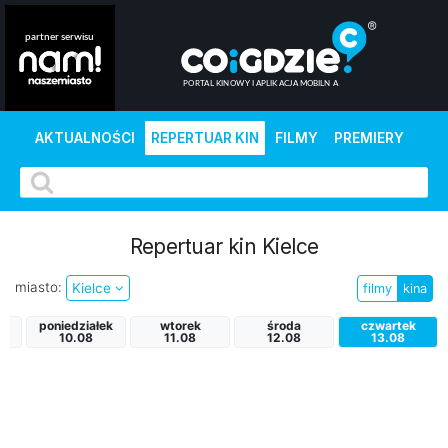
AKTUALNOŚCI
REPERTUAR KIN
FILMY
PREMIERY
Repertuar kin Kielce
miasto:
Kielce
filmy
kina
poniedziałek
wtorek
środa
czwartek
10.08
11.08
12.08
13.08