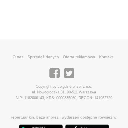
O nas
Sprzedaż danych
Oferta reklamowa
Kontakt
Copyright by coigdzie.pl sp. z o.o.
ul. Nowogrodzka 31, 00-511 Warszawa
NIP: 1182006143, KRS: 0000335060, REGON: 141962729
repertuar kin, baza imprez i wydarzeń dostępne również w: