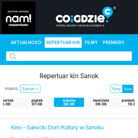
AKTUALNOŚCI
REPERTUAR KIN
FILMY
PREMIERY
Repertuar kin Sanok
miasto:
Sanok
filmy
kina
zwartek
piątek
sobota
niedziela
poniedzi
06.08
07.08
08.08
09.08
10.0
Kino - Sanocki Dom Kultury w Sanoku