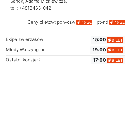
Sanok, Adama Mickiewicza,
tel.: +48134631042
Ceny biletów: pon-czw
pt-nd
15 ZŁ
15 ZŁ
Ekipa zwierzaków
15:00
BILET
Młody Waszyngton
19:00
BILET
Ostatni konsjerż
17:00
BILET