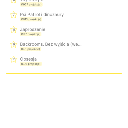
(1927 projekcje)
Psi Patrol i dinozaury
7
(1013 projekcje)
Zaproszenie
8
(947 projekcje)
Backrooms. Bez wyjścia (wersja rozszerzona)
9
(691 projekcje)
Obsesja
10
(609 projekcje)