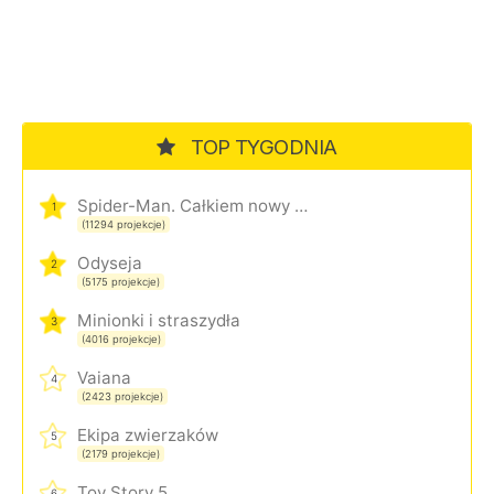
TOP TYGODNIA
Spider-Man. Całkiem nowy dzień
1
(11294 projekcje)
Odyseja
2
(5175 projekcje)
Minionki i straszydła
3
(4016 projekcje)
Vaiana
4
(2423 projekcje)
Ekipa zwierzaków
5
(2179 projekcje)
Toy Story 5
6