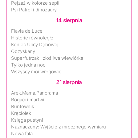
Pejzaż w kolorze sepii
Psi Patrol i dinozaury
14 sierpnia
Flavia de Luce
Historie równoległe
Koniec Ulicy Dębowej
Odzyskany
Superfutrzak i złośliwa wiewiórka
Tylko jedna noc
Wszyscy moi wrogowie
21 sierpnia
Arek.Mama.Panorama
Bogaci i martwi
Buntownik
Kręciołek
Księga pustyni
Naznaczony: Wyjście z mrocznego wymiaru
Nowa fala