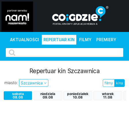
AKTUALNOŚCI
REPERTUAR KIN
FILMY
PREMIERY
Repertuar kin Szczawnica
miasto:
Szczawnica
filmy
kina
sobota
niedziela
poniedziałek
wtorek
08.08
09.08
10.08
11.08