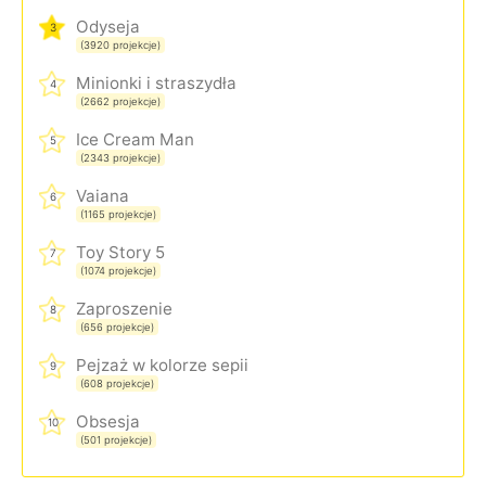
Odyseja
3
(3920 projekcje)
Minionki i straszydła
4
(2662 projekcje)
Ice Cream Man
5
(2343 projekcje)
Vaiana
6
(1165 projekcje)
Toy Story 5
7
(1074 projekcje)
Zaproszenie
8
(656 projekcje)
Pejzaż w kolorze sepii
9
(608 projekcje)
Obsesja
10
(501 projekcje)