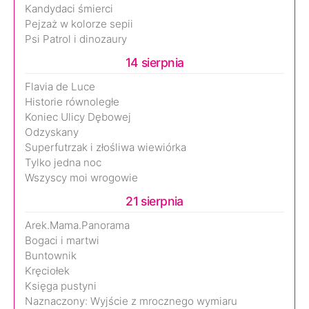
Kandydaci śmierci
Pejzaż w kolorze sepii
Psi Patrol i dinozaury
14 sierpnia
Flavia de Luce
Historie równoległe
Koniec Ulicy Dębowej
Odzyskany
Superfutrzak i złośliwa wiewiórka
Tylko jedna noc
Wszyscy moi wrogowie
21 sierpnia
Arek.Mama.Panorama
Bogaci i martwi
Buntownik
Kręciołek
Księga pustyni
Naznaczony: Wyjście z mrocznego wymiaru