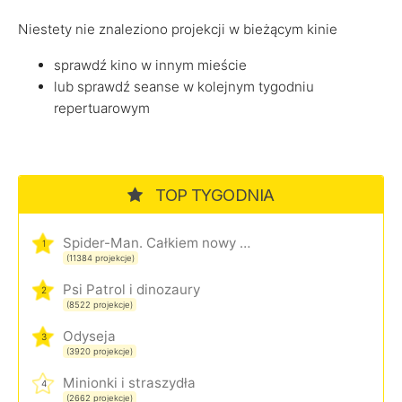
Niestety nie znaleziono projekcji w bieżącym kinie
sprawdź kino w innym mieście
lub sprawdź seanse w kolejnym tygodniu
repertuarowym
TOP TYGODNIA
Spider-Man. Całkiem nowy dzień
1
(11384 projekcje)
Psi Patrol i dinozaury
2
(8522 projekcje)
Odyseja
3
(3920 projekcje)
Minionki i straszydła
4
(2662 projekcje)