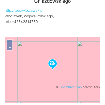
Gniazdowskiego
http://teatrwloclawek.pl
Włocławek, Wojska Polskiego,
tel.: +48542314760
+
−
©
OpenStreetMap
contributors