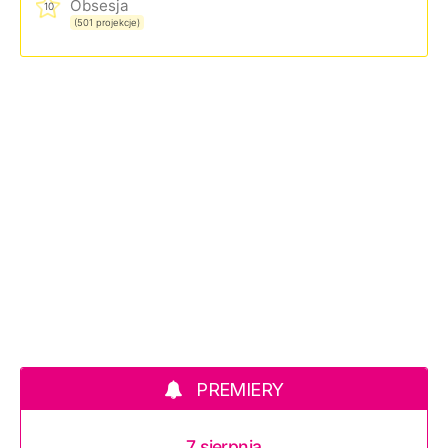
Obsesja
10
(501 projekcje)
PREMIERY
7 sierpnia