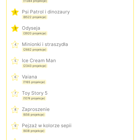
(11384 projekcje)
Psi Patrol i dinozaury
2
(8522 projekcje)
Odyseja
3
(3920 projekcje)
Minionki i straszydła
4
(2662 projekcje)
Ice Cream Man
5
(2343 projekcje)
Vaiana
6
(1165 projekcje)
Toy Story 5
7
(1074 projekcje)
Zaproszenie
8
(656 projekcje)
Pejzaż w kolorze sepii
9
(608 projekcje)