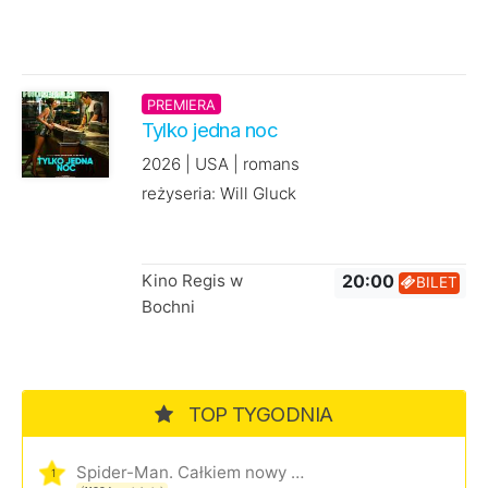
PREMIERA
Tylko jedna noc
2026 | USA | romans
reżyseria: Will Gluck
Kino Regis w
20:00
BILET
Bochni
TOP TYGODNIA
Spider-Man. Całkiem nowy dzień
1