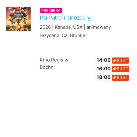
PREMIERA
Psi Patrol i dinozaury
2026 | Kanada, USA | animowany
reżyseria: Cal Brunker
Kino Regis w
14:00
BILET
Bochni
16:00
BILET
18:00
BILET