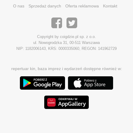
O nas
Sprzedaż danych
Oferta reklamowa
Kontakt
Copyright by coigdzie.pl sp. z o.o.
ul. Nowogrodzka 31, 00-511 Warszawa
NIP: 1182006143, KRS: 0000335060, REGON: 141962729
repertuar kin, baza imprez i wydarzeń dostępne również w: