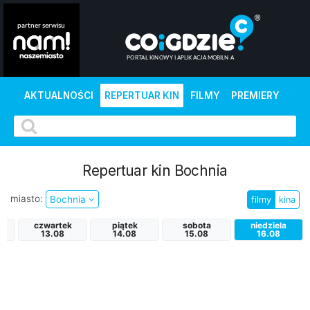
AKTUALNOŚCI
REPERTUAR KIN
FILMY
PREMIERY
Repertuar kin Bochnia
miasto:
Bochnia
filmy
kina
czwartek
piątek
sobota
niedziela
13.08
14.08
15.08
16.08