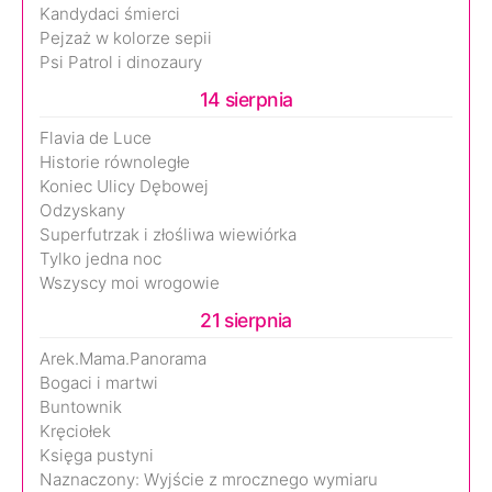
Kandydaci śmierci
Pejzaż w kolorze sepii
Psi Patrol i dinozaury
14 sierpnia
Flavia de Luce
Historie równoległe
Koniec Ulicy Dębowej
Odzyskany
Superfutrzak i złośliwa wiewiórka
Tylko jedna noc
Wszyscy moi wrogowie
21 sierpnia
Arek.Mama.Panorama
Bogaci i martwi
Buntownik
Kręciołek
Księga pustyni
Naznaczony: Wyjście z mrocznego wymiaru