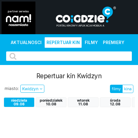
AKTUALNOŚCI
REPERTUAR KIN
FILMY
PREMIERY
Repertuar kin Kwidzyn
miasto:
Kwidzyn
filmy
kina
niedziela
poniedziałek
wtorek
środa
09.08
10.08
11.08
12.08