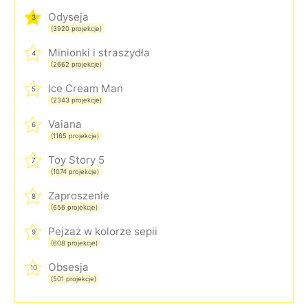
Odyseja
3
(3920 projekcje)
Minionki i straszydła
4
(2662 projekcje)
Ice Cream Man
5
(2343 projekcje)
Vaiana
6
(1165 projekcje)
Toy Story 5
7
(1074 projekcje)
Zaproszenie
8
(656 projekcje)
Pejzaż w kolorze sepii
9
(608 projekcje)
Obsesja
10
(501 projekcje)