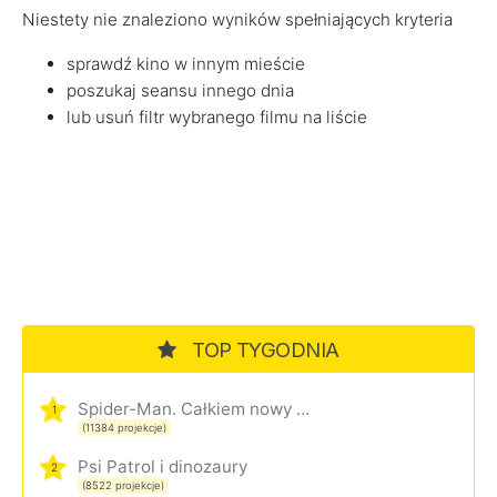
Niestety nie znaleziono wyników spełniających kryteria
sprawdź kino w innym mieście
poszukaj seansu innego dnia
lub usuń filtr wybranego filmu na liście
TOP TYGODNIA
Spider-Man. Całkiem nowy dzień
1
(11384 projekcje)
Psi Patrol i dinozaury
2
(8522 projekcje)