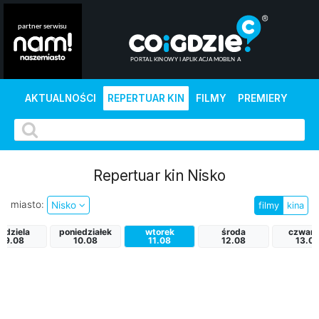
AKTUALNOŚCI
REPERTUAR KIN
FILMY
PREMIERY
Repertuar kin Nisko
miasto:
Nisko
filmy
kina
iedziela
poniedziałek
wtorek
środa
czwart
09.08
10.08
11.08
12.08
13.0