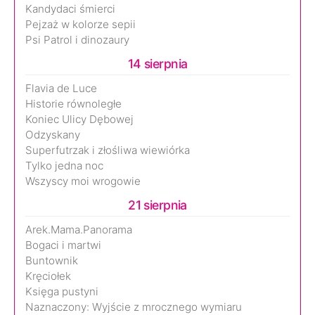
Kandydaci śmierci
Pejzaż w kolorze sepii
Psi Patrol i dinozaury
14 sierpnia
Flavia de Luce
Historie równoległe
Koniec Ulicy Dębowej
Odzyskany
Superfutrzak i złośliwa wiewiórka
Tylko jedna noc
Wszyscy moi wrogowie
21 sierpnia
Arek.Mama.Panorama
Bogaci i martwi
Buntownik
Kręciołek
Księga pustyni
Naznaczony: Wyjście z mrocznego wymiaru