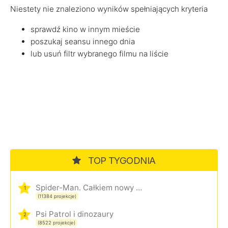
Niestety nie znaleziono wyników spełniających kryteria
sprawdź kino w innym mieście
poszukaj seansu innego dnia
lub usuń filtr wybranego filmu na liście
TOP TYGODNIA
Spider-Man. Całkiem nowy dzień
1
(11384 projekcje)
Psi Patrol i dinozaury
2
(8522 projekcje)