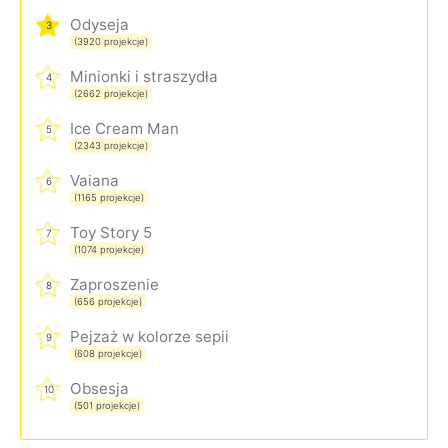
Odyseja
3
(3920 projekcje)
Minionki i straszydła
4
(2662 projekcje)
Ice Cream Man
5
(2343 projekcje)
Vaiana
6
(1165 projekcje)
Toy Story 5
7
(1074 projekcje)
Zaproszenie
8
(656 projekcje)
Pejzaż w kolorze sepii
9
(608 projekcje)
Obsesja
10
(501 projekcje)