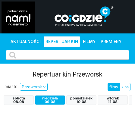
AKTUALNOŚCI
REPERTUAR KIN
FILMY
PREMIERY
Repertuar kin Przeworsk
miasto:
Przeworsk
filmy
kina
sobota
niedziela
poniedziałek
wtorek
08.08
09.08
10.08
11.08