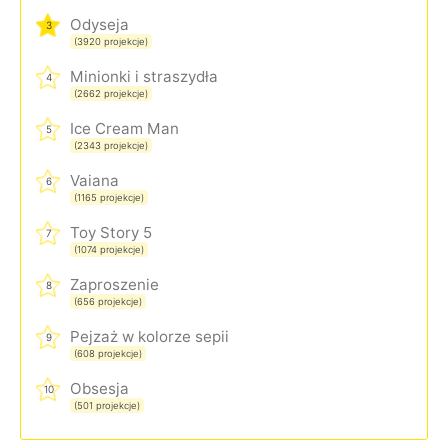
Odyseja
3
(3920 projekcje)
Minionki i straszydła
4
(2662 projekcje)
Ice Cream Man
5
(2343 projekcje)
Vaiana
6
(1165 projekcje)
Toy Story 5
7
(1074 projekcje)
Zaproszenie
8
(656 projekcje)
Pejzaż w kolorze sepii
9
(608 projekcje)
Obsesja
10
(501 projekcje)