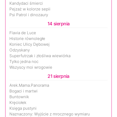
Kandydaci śmierci
Pejzaż w kolorze sepii
Psi Patrol i dinozaury
14 sierpnia
Flavia de Luce
Historie równoległe
Koniec Ulicy Dębowej
Odzyskany
Superfutrzak i złośliwa wiewiórka
Tylko jedna noc
Wszyscy moi wrogowie
21 sierpnia
Arek.Mama.Panorama
Bogaci i martwi
Buntownik
Kręciołek
Księga pustyni
Naznaczony: Wyjście z mrocznego wymiaru