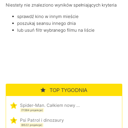
Niestety nie znaleziono wyników spełniających kryteria
sprawdź kino w innym mieście
poszukaj seansu innego dnia
lub usuń filtr wybranego filmu na liście
TOP TYGODNIA
Spider-Man. Całkiem nowy dzień
1
(11384 projekcje)
Psi Patrol i dinozaury
2
(8522 projekcje)