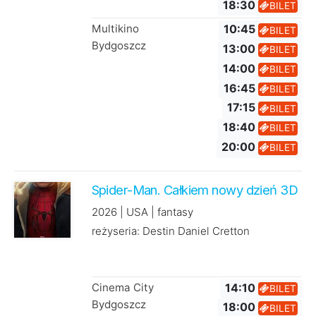
18:30
BILET
Multikino
10:45
BILET
Bydgoszcz
13:00
BILET
14:00
BILET
16:45
BILET
17:15
BILET
18:40
BILET
20:00
BILET
Spider-Man. Całkiem nowy dzień 3D
2026 | USA | fantasy
reżyseria: Destin Daniel Cretton
Cinema City
14:10
BILET
Bydgoszcz
18:00
BILET