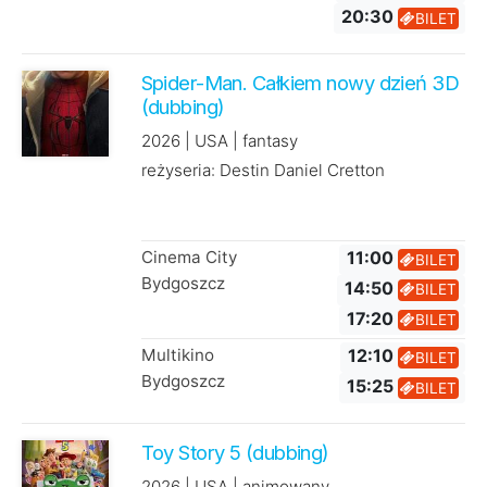
20:30
BILET
Spider-Man. Całkiem nowy dzień 3D
(dubbing)
2026 | USA | fantasy
reżyseria: Destin Daniel Cretton
Cinema City
11:00
BILET
Bydgoszcz
14:50
BILET
17:20
BILET
Multikino
12:10
BILET
Bydgoszcz
15:25
BILET
Toy Story 5 (dubbing)
2026 | USA | animowany