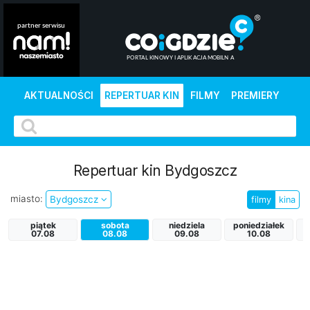
AKTUALNOŚCI
REPERTUAR KIN
FILMY
PREMIERY
Repertuar kin Bydgoszcz
miasto:
Bydgoszcz
filmy
kina
piątek
sobota
niedziela
poniedziałek
07.08
08.08
09.08
10.08