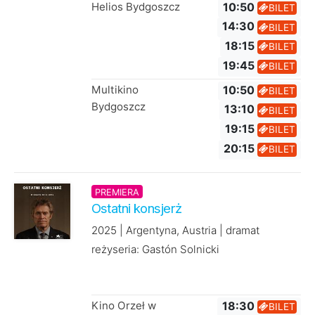
Helios Bydgoszcz
10:50
BILET
14:30
BILET
18:15
BILET
19:45
BILET
Multikino
10:50
BILET
Bydgoszcz
13:10
BILET
19:15
BILET
20:15
BILET
PREMIERA
Ostatni konsjerż
2025 | Argentyna, Austria | dramat
reżyseria: Gastón Solnicki
Kino Orzeł w
18:30
BILET