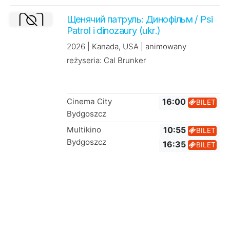
Щенячий патруль: Динофільм / Psi
Patrol i dinozaury (ukr.)
2026 | Kanada, USA | animowany
reżyseria: Cal Brunker
Cinema City
16:00
BILET
Bydgoszcz
Multikino
10:55
BILET
Bydgoszcz
16:35
BILET