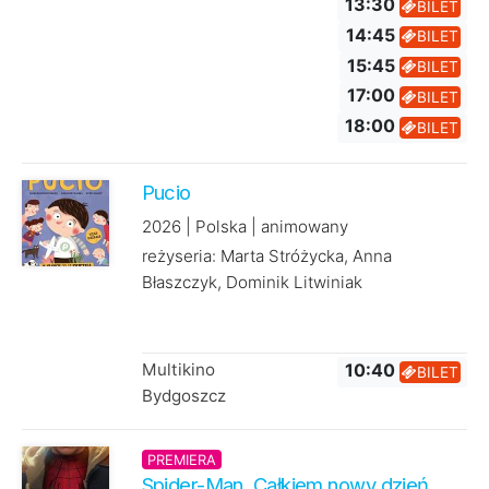
13:30
BILET
14:45
BILET
15:45
BILET
17:00
BILET
18:00
BILET
Pucio
2026 | Polska | animowany
reżyseria: Marta Stróżycka, Anna
Błaszczyk, Dominik Litwiniak
Multikino
10:40
BILET
Bydgoszcz
PREMIERA
Spider-Man. Całkiem nowy dzień