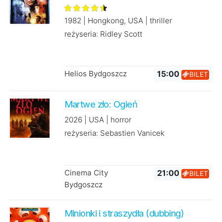
1982 | Hongkong, USA | thriller
reżyseria: Ridley Scott
Helios Bydgoszcz
15:00
BILET
Martwe zło: Ogień
2026 | USA | horror
reżyseria: Sebastien Vanicek
Cinema City
21:00
BILET
Bydgoszcz
Minionki i straszydła (dubbing)