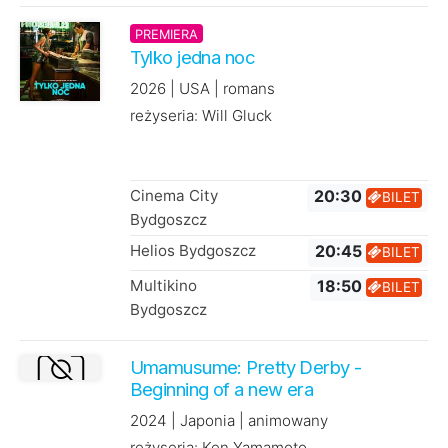
PREMIERA
Tylko jedna noc
2026 | USA | romans
reżyseria: Will Gluck
Cinema City
20:30
BILET
Bydgoszcz
Helios Bydgoszcz
20:45
BILET
Multikino
18:50
BILET
Bydgoszcz
Umamusume: Pretty Derby -
Beginning of a new era
2024 | Japonia | animowany
reżyseria: Ken Yamamoto