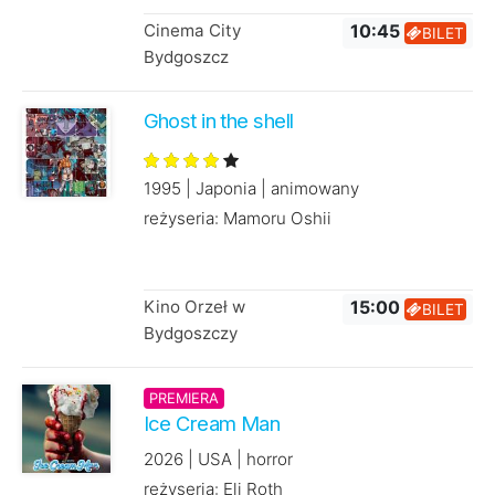
Cinema City
10:45
BILET
Bydgoszcz
Ghost in the shell
1995 | Japonia | animowany
reżyseria: Mamoru Oshii
Kino Orzeł w
15:00
BILET
Bydgoszczy
PREMIERA
Ice Cream Man
2026 | USA | horror
reżyseria: Eli Roth