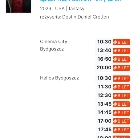
2026 | USA | fantasy
reżyseria: Destin Daniel Cretton
Cinema City
10:30
BILET
Bydgoszcz
13:40
BILET
16:50
BILET
20:00
BILET
Helios Bydgoszcz
10:30
BILET
11:30
BILET
12:30
BILET
13:45
BILET
14:45
BILET
17:00
BILET
17:45
BILET