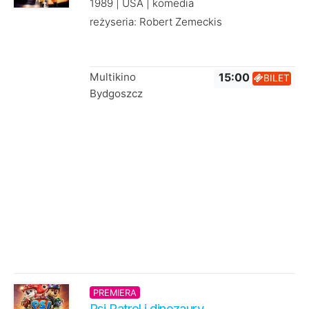
1989 | USA | komedia
reżyseria: Robert Zemeckis
Multikino
15:00
BILET
Bydgoszcz
PREMIERA
Psi Patrol i dinozaury