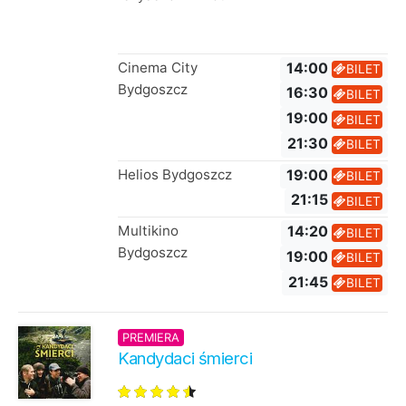
Cinema City
14:00
BILET
Bydgoszcz
16:30
BILET
19:00
BILET
21:30
BILET
Helios Bydgoszcz
19:00
BILET
21:15
BILET
Multikino
14:20
BILET
Bydgoszcz
19:00
BILET
21:45
BILET
PREMIERA
Kandydaci śmierci