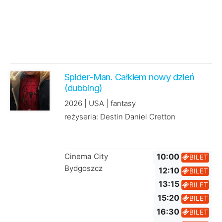
Spider-Man. Całkiem nowy dzień
(dubbing)
2026 | USA | fantasy
reżyseria: Destin Daniel Cretton
Cinema City
10:00
BILET
Bydgoszcz
12:10
BILET
13:15
BILET
15:20
BILET
16:30
BILET