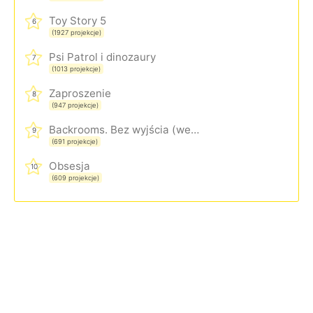
Toy Story 5
6
(1927 projekcje)
Psi Patrol i dinozaury
7
(1013 projekcje)
Zaproszenie
8
(947 projekcje)
Backrooms. Bez wyjścia (wersja rozszerzona)
9
(691 projekcje)
Obsesja
10
(609 projekcje)