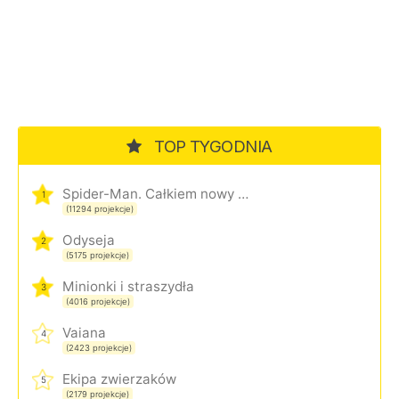
TOP TYGODNIA
Spider-Man. Całkiem nowy dzień
1
(11294 projekcje)
Odyseja
2
(5175 projekcje)
Minionki i straszydła
3
(4016 projekcje)
Vaiana
4
(2423 projekcje)
Ekipa zwierzaków
5
(2179 projekcje)