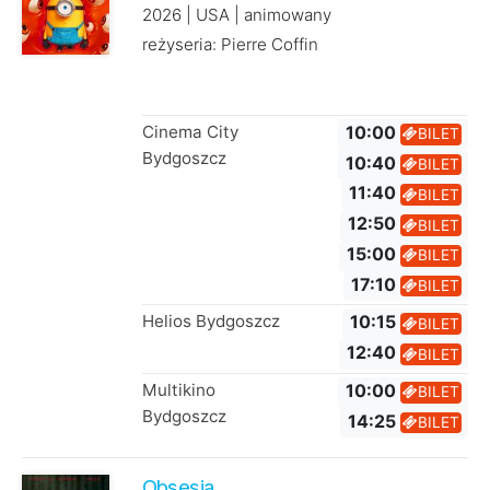
2026 | USA | animowany
reżyseria: Pierre Coffin
Cinema City
10:00
BILET
Bydgoszcz
10:40
BILET
11:40
BILET
12:50
BILET
15:00
BILET
17:10
BILET
Helios Bydgoszcz
10:15
BILET
12:40
BILET
Multikino
10:00
BILET
Bydgoszcz
14:25
BILET
Obsesja