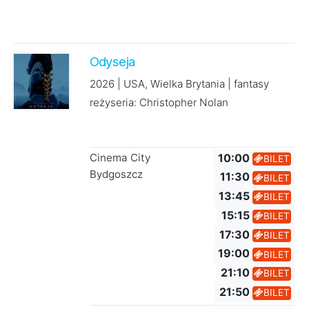
Odyseja
2026 | USA, Wielka Brytania | fantasy
reżyseria: Christopher Nolan
Cinema City
10:00
BILET
Bydgoszcz
11:30
BILET
13:45
BILET
15:15
BILET
17:30
BILET
19:00
BILET
21:10
BILET
21:50
BILET