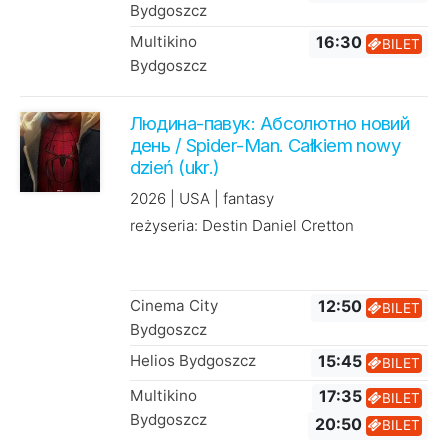
Bydgoszcz
Multikino
16:30
BILET
Bydgoszcz
Людина-павук: Абсолютно новий
день / Spider-Man. Całkiem nowy
dzień (ukr.)
2026 | USA | fantasy
reżyseria: Destin Daniel Cretton
Cinema City
12:50
BILET
Bydgoszcz
Helios Bydgoszcz
15:45
BILET
Multikino
17:35
BILET
Bydgoszcz
20:50
BILET