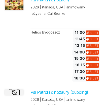
2026 | Kanada, USA | animowany
reżyseria: Cal Brunker
Helios Bydgoszcz
11:00
BILET
11:45
BILET
13:15
BILET
14:00
BILET
15:30
BILET
16:15
BILET
17:30
BILET
18:30
BILET
Psi Patrol i dinozaury (dubbing)
2026 | Kanada, USA | animowany