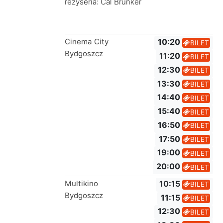
reżyseria: Cal Brunker
Cinema City
10:20
BILET
Bydgoszcz
11:20
BILET
12:30
BILET
13:30
BILET
14:40
BILET
15:40
BILET
16:50
BILET
17:50
BILET
19:00
BILET
20:00
BILET
Multikino
10:15
BILET
Bydgoszcz
11:15
BILET
12:30
BILET