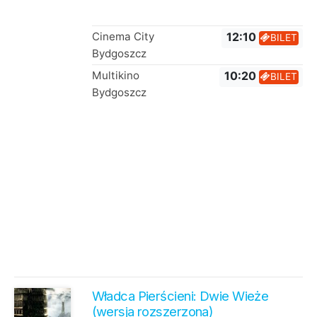
Cinema City
12:10
BILET
Bydgoszcz
Multikino
10:20
BILET
Bydgoszcz
Władca Pierścieni: Dwie Wieże
(wersja rozszerzona)