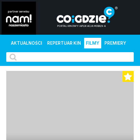
AKTUALNOŚCI
REPERTUAR KIN
FILMY
PREMIERY