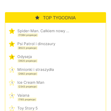
TOP TYGODNIA
Spider-Man. Całkiem nowy dzień
1
(11384 projekcje)
Psi Patrol i dinozaury
2
(8522 projekcje)
Odyseja
3
(3920 projekcje)
Minionki i straszydła
4
(2662 projekcje)
Ice Cream Man
5
(2343 projekcje)
Vaiana
6
(1165 projekcje)
Toy Story 5
7