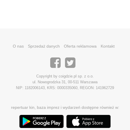
O nas
Sprzedaż danych
Oferta reklamowa
Kontakt
Copyright by coigdzie.pl sp. z o.o.
ul. Nowogrodzka 31, 00-511 Warszawa
NIP: 1182006143, KRS: 0000335060, REGON: 141962729
repertuar kin, baza imprez i wydarzeń dostępne również w: