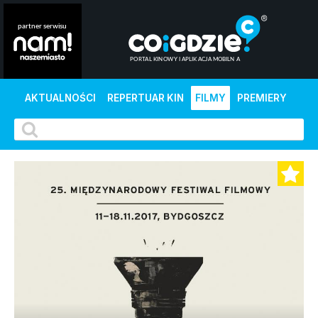
AKTUALNOŚCI
REPERTUAR KIN
FILMY
PREMIERY