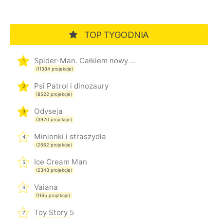
TOP TYGODNIA
Spider-Man. Całkiem nowy dzień
1
(11384 projekcje)
Psi Patrol i dinozaury
2
(8522 projekcje)
Odyseja
3
(3920 projekcje)
Minionki i straszydła
4
(2662 projekcje)
Ice Cream Man
5
(2343 projekcje)
Vaiana
6
(1165 projekcje)
Toy Story 5
7