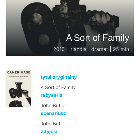
A Sort of Family
2016 | Irlandia | dramat | 95 min
tytuł oryginalny
A Sort of Family
reżyseria
John Butler
scenariusz
John Butler
zdjęcia