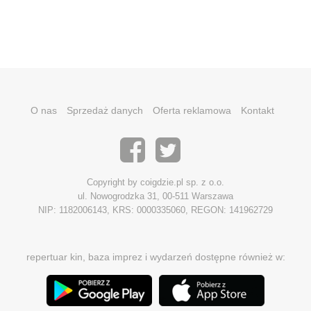
O nas
Sprzedaż danych
Oferta reklamowa
Kontakt
Copyright by coigdzie.pl sp. z o.o.
ul. Nowogrodzka 31, 00-511 Warszawa
NIP: 1182006143, KRS: 0000335060, REGON: 141962729
repertuar kin, baza imprez i wydarzeń dostępne również w: