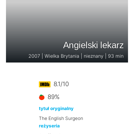
Angielski lekarz
2007 | Wielka Brytania | nieznany | 93 min
8.1/10
89%
tytuł oryginalny
The English Surgeon
reżyseria