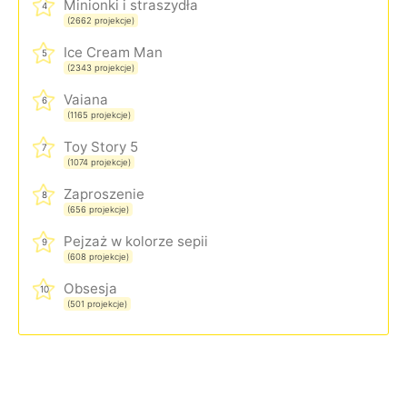
Minionki i straszydła
4
(2662 projekcje)
Ice Cream Man
5
(2343 projekcje)
Vaiana
6
(1165 projekcje)
Toy Story 5
7
(1074 projekcje)
Zaproszenie
8
(656 projekcje)
Pejzaż w kolorze sepii
9
(608 projekcje)
Obsesja
10
(501 projekcje)