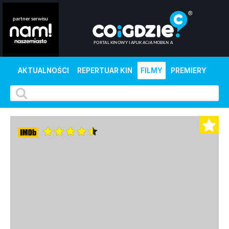
AKTUALNOŚCI
REPERTUAR KIN
FILMY
PREMIERY