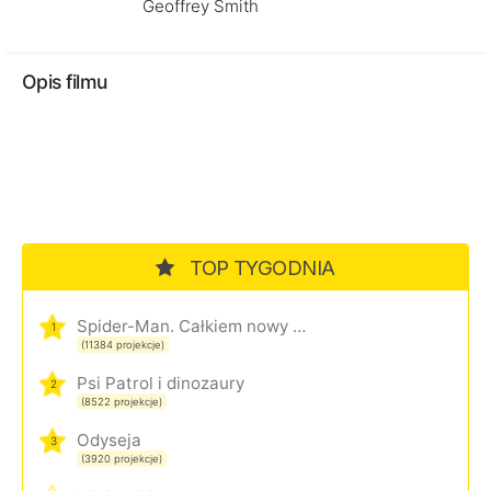
Geoffrey Smith
Opis filmu
TOP TYGODNIA
Spider-Man. Całkiem nowy dzień
1
(11384 projekcje)
Psi Patrol i dinozaury
2
(8522 projekcje)
Odyseja
3
(3920 projekcje)