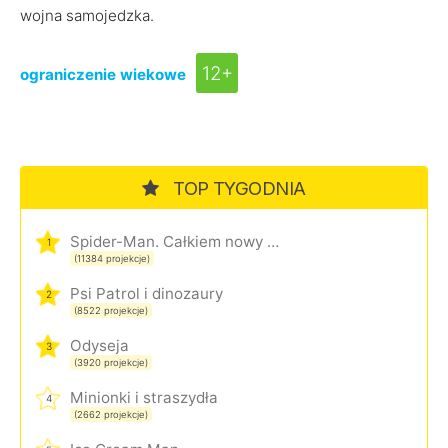
wojna samojedzka.
12+
ograniczenie wiekowe
TOP TYGODNIA
Spider-Man. Całkiem nowy dzień
1
(11384 projekcje)
Psi Patrol i dinozaury
2
(8522 projekcje)
Odyseja
3
(3920 projekcje)
Minionki i straszydła
4
(2662 projekcje)