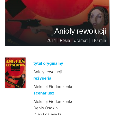
Anioły rewolucji
2014 | Rosja | dramat | 116 min
tytuł oryginalny
Anioły rewolucji
reżyseria
Aleksiej Fiedorczenko
scenariusz
Aleksiej Fiedorczenko
Denis Osokin
Oleg Łosiewski