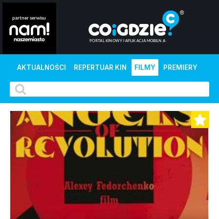
AKTUALNOŚCI
REPERTUAR KIN
FILMY
PREMIERY