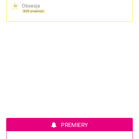
Obsesja
10
(609 projekcje)
PREMIERY