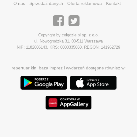
O nas
Sprzedaż danych
Oferta reklamowa
Kontakt
Copyright by coigdzie.pl sp. z o.o.
ul. Nowogrodzka 31, 00-511 Warszawa
NIP: 1182006143, KRS: 0000335060, REGON: 141962729
repertuar kin, baza imprez i wydarzeń dostępne również w: