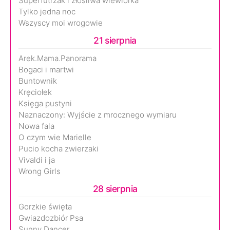
Superfutrzak i złośliwa wiewiórka
Tylko jedna noc
Wszyscy moi wrogowie
21 sierpnia
Arek.Mama.Panorama
Bogaci i martwi
Buntownik
Kręciołek
Księga pustyni
Naznaczony: Wyjście z mrocznego wymiaru
Nowa fala
O czym wie Marielle
Pucio kocha zwierzaki
Vivaldi i ja
Wrong Girls
28 sierpnia
Gorzkie święta
Gwiazdozbiór Psa
Sunny Dancer