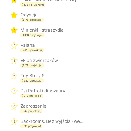
(11294 projekcje)
Odyseja
2
(5175 projekcje)
Minionki i straszydła
3
(4016 projekcje)
Vaiana
4
(2423 projekcje)
Ekipa zwierzaków
5
(2179 projekcje)
Toy Story 5
6
(1927 projekcje)
Psi Patrol i dinozaury
7
(1013 projekcje)
Zaproszenie
8
(947 projekcje)
Backrooms. Bez wyjścia (wersja rozszerzona)
9
(691 projekcje)