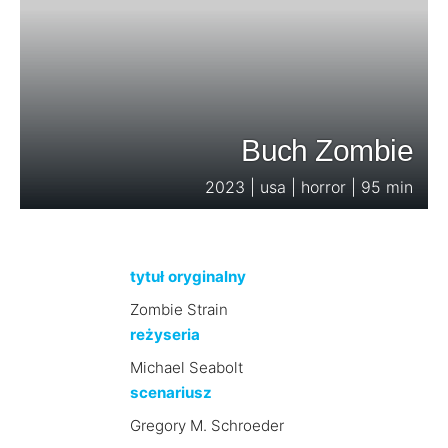
Buch Zombie
2023 | usa | horror | 95 min
tytuł oryginalny
Zombie Strain
reżyseria
Michael Seabolt
scenariusz
Gregory M. Schroeder