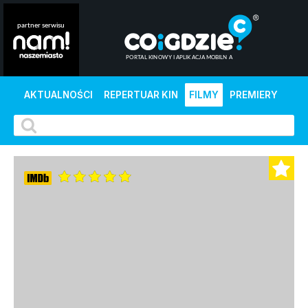
AKTUALNOŚCI
REPERTUAR KIN
FILMY
PREMIERY