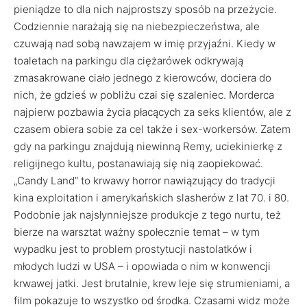
pieniądze to dla nich najprostszy sposób na przeżycie.
Codziennie narażają się na niebezpieczeństwa, ale
czuwają nad sobą nawzajem w imię przyjaźni. Kiedy w
toaletach na parkingu dla ciężarówek odkrywają
zmasakrowane ciało jednego z kierowców, dociera do
nich, że gdzieś w pobliżu czai się szaleniec. Morderca
najpierw pozbawia życia płacących za seks klientów, ale z
czasem obiera sobie za cel także i sex-workersów. Zatem
gdy na parkingu znajdują niewinną Remy, uciekinierkę z
religijnego kultu, postanawiają się nią zaopiekować.
„Candy Land” to krwawy horror nawiązujący do tradycji
kina exploitation i amerykańskich slasherów z lat 70. i 80.
Podobnie jak najsłynniejsze produkcje z tego nurtu, też
bierze na warsztat ważny społecznie temat – w tym
wypadku jest to problem prostytucji nastolatków i
młodych ludzi w USA – i opowiada o nim w konwencji
krwawej jatki. Jest brutalnie, krew leje się strumieniami, a
film pokazuje to wszystko od środka. Czasami widz może