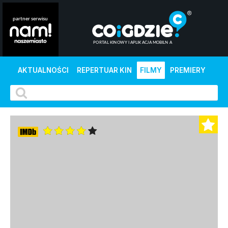
AKTUALNOŚCI
REPERTUAR KIN
FILMY
PREMIERY