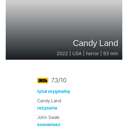
Candy Land
2022 | USA | horror | 93 min
7.3/10
tytuł oryginalny
Candy Land
reżyseria
John Swab
scenariusz