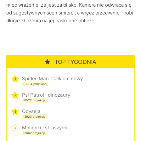
mieć wrażenie, że jest za blisko. Kamera nie odwraca się
od sugestywnych scen śmierci, a wręcz przeciwnie – robi
długie zbliżenia na jej paskudne oblicze.
TOP TYGODNIA
Spider-Man. Całkiem nowy dzień
1
(11384 projekcje)
Psi Patrol i dinozaury
2
(8522 projekcje)
Odyseja
3
(3920 projekcje)
Minionki i straszydła
4
(2662 projekcje)