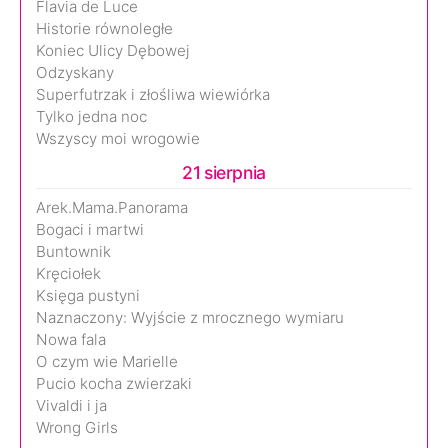
Flavia de Luce
Historie równoległe
Koniec Ulicy Dębowej
Odzyskany
Superfutrzak i złośliwa wiewiórka
Tylko jedna noc
Wszyscy moi wrogowie
21 sierpnia
Arek.Mama.Panorama
Bogaci i martwi
Buntownik
Kręciołek
Księga pustyni
Naznaczony: Wyjście z mrocznego wymiaru
Nowa fala
O czym wie Marielle
Pucio kocha zwierzaki
Vivaldi i ja
Wrong Girls