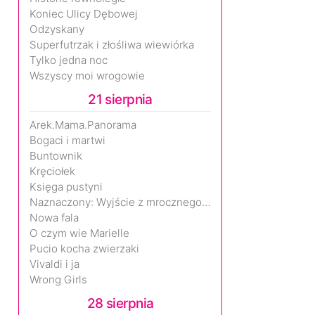
Koniec Ulicy Dębowej
Odzyskany
Superfutrzak i złośliwa wiewiórka
Tylko jedna noc
Wszyscy moi wrogowie
21 sierpnia
Arek.Mama.Panorama
Bogaci i martwi
Buntownik
Kręciołek
Księga pustyni
Naznaczony: Wyjście z mrocznego wymiaru
Nowa fala
O czym wie Marielle
Pucio kocha zwierzaki
Vivaldi i ja
Wrong Girls
28 sierpnia