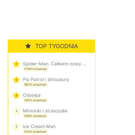
TOP TYGODNIA
Spider-Man. Całkiem nowy dzień
1
(11384 projekcje)
Psi Patrol i dinozaury
2
(8522 projekcje)
Odyseja
3
(3920 projekcje)
Minionki i straszydła
4
(2662 projekcje)
Ice Cream Man
5
(2343 projekcje)