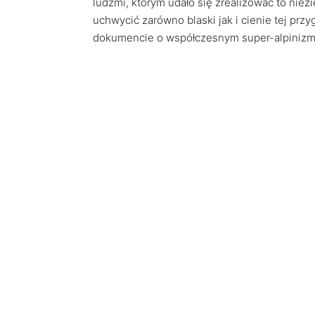
ludźmi, którym udało się zrealizować to nie
uchwycić zarówno blaski jak i cienie tej p
dokumencie o współczesnym super-alpinizm