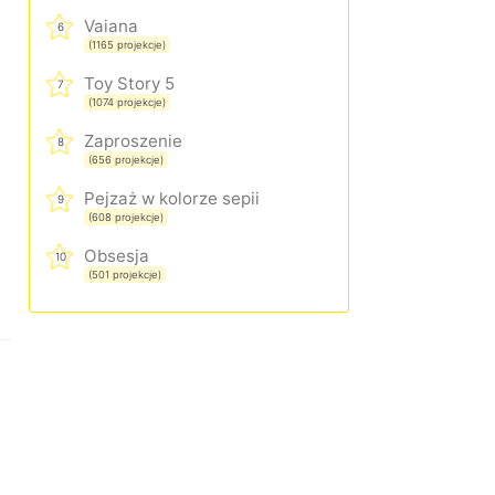
Vaiana
6
(1165 projekcje)
Toy Story 5
7
(1074 projekcje)
Zaproszenie
8
(656 projekcje)
Pejzaż w kolorze sepii
9
(608 projekcje)
Obsesja
10
(501 projekcje)