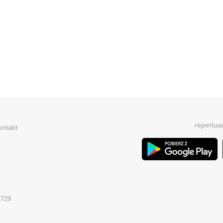
repertua
ontakt
2729