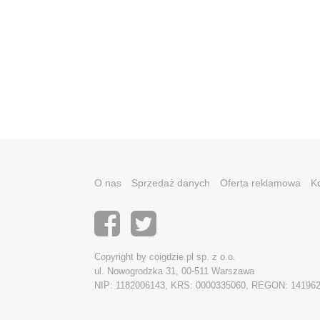
O nas
Sprzedaż danych
Oferta reklamowa
K
Copyright by coigdzie.pl sp. z o.o.
ul. Nowogrodzka 31, 00-511 Warszawa
NIP: 1182006143, KRS: 0000335060, REGON: 14196