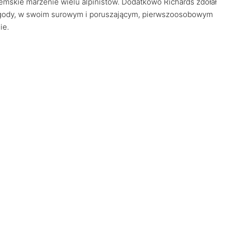
ziemskie marzenie wielu alpinistów. Dodatkowo Richards zdołał
rzygody, w swoim surowym i poruszającym, pierwszoosobowym
ie.