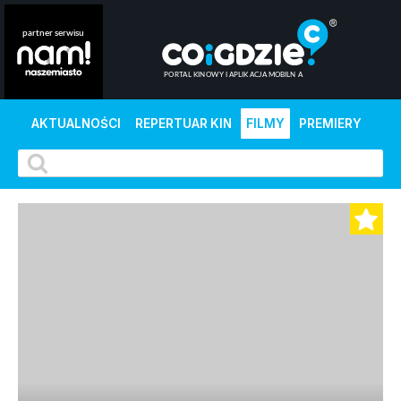
AKTUALNOŚCI
REPERTUAR KIN
FILMY
PREMIERY