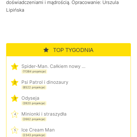
doświadczeniami i mądrością. Opracowanie: Urszula
Lipińska
TOP TYGODNIA
Spider-Man. Całkiem nowy dzień
1
(11384 projekcje)
Psi Patrol i dinozaury
2
(8522 projekcje)
Odyseja
3
(3920 projekcje)
Minionki i straszydła
4
(2662 projekcje)
Ice Cream Man
5
(2343 projekcje)