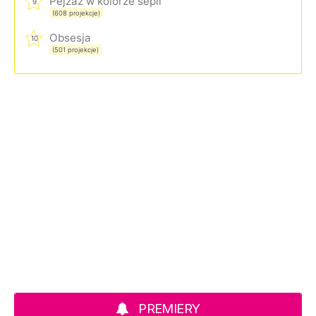
Pejzaż w kolorze sepii
9
(608 projekcje)
Obsesja
10
(501 projekcje)
PREMIERY