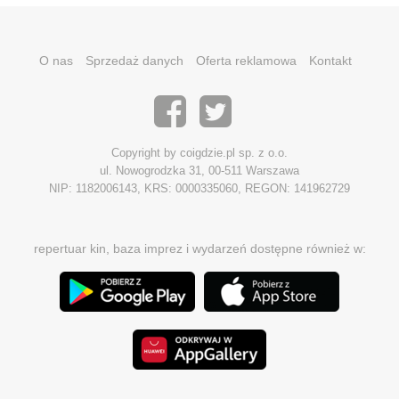
O nas
Sprzedaż danych
Oferta reklamowa
Kontakt
Copyright by coigdzie.pl sp. z o.o.
ul. Nowogrodzka 31, 00-511 Warszawa
NIP: 1182006143, KRS: 0000335060, REGON: 141962729
repertuar kin, baza imprez i wydarzeń dostępne również w: