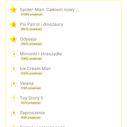
Spider-Man. Całkiem nowy dzień
1
(11384 projekcje)
Psi Patrol i dinozaury
2
(8522 projekcje)
Odyseja
3
(3920 projekcje)
Minionki i straszydła
4
(2662 projekcje)
Ice Cream Man
5
(2343 projekcje)
Vaiana
6
(1165 projekcje)
Toy Story 5
7
(1074 projekcje)
Zaproszenie
8
(656 projekcje)