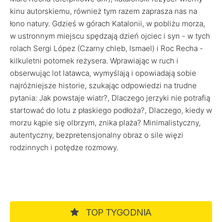
kinu autorskiemu, również tym razem zaprasza nas na
łono natury. Gdzieś w górach Katalonii, w pobliżu morza,
w ustronnym miejscu spędzają dzień ojciec i syn - w tych
rolach Sergi López (Czarny chleb, Ismael) i Roc Recha -
kilkuletni potomek reżysera. Wprawiając w ruch i
obserwując lot latawca, wymyślają i opowiadają sobie
najróżniejsze historie, szukając odpowiedzi na trudne
pytania: Jak powstaje wiatr?, Dlaczego jerzyki nie potrafią
startować do lotu z płaskiego podłoża?, Dlaczego, kiedy w
morzu kąpie się olbrzym, znika plaża? Minimalistyczny,
autentyczny, bezpretensjonalny obraz o sile więzi
rodzinnych i potędze rozmowy.
TOP TYGODNIA