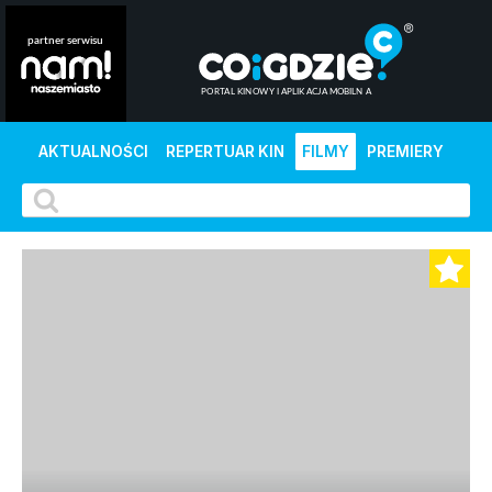
AKTUALNOŚCI
REPERTUAR KIN
FILMY
PREMIERY