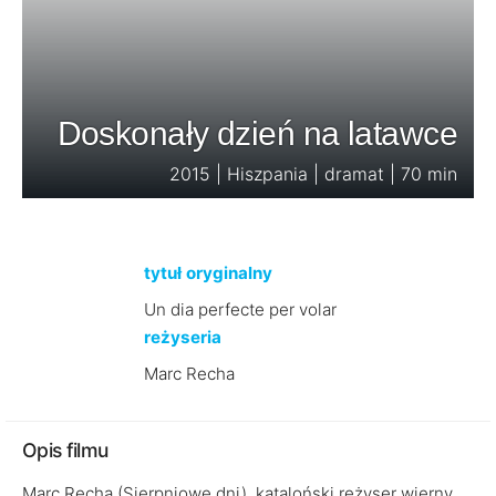
Doskonały dzień na latawce
2015 | Hiszpania | dramat | 70 min
tytuł oryginalny
Un dia perfecte per volar
reżyseria
Marc Recha
Opis filmu
Marc Recha (Sierpniowe dni), kataloński reżyser wierny