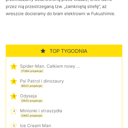
przez nią przestrzeganą tzw. „zamkniętą strefę”, aż
wreszcie docieramy do bram elektrowni w Fukushimie.
TOP TYGODNIA
Spider-Man. Całkiem nowy dzień
1
(11384 projekcje)
Psi Patrol i dinozaury
2
(8522 projekcje)
Odyseja
3
(3920 projekcje)
Minionki i straszydła
4
(2662 projekcje)
Ice Cream Man
5