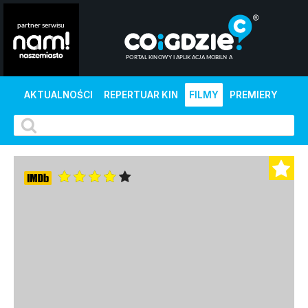
AKTUALNOŚCI
REPERTUAR KIN
FILMY
PREMIERY