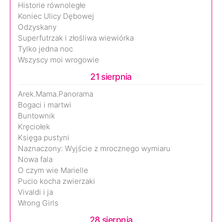
Historie równoległe
Koniec Ulicy Dębowej
Odzyskany
Superfutrzak i złośliwa wiewiórka
Tylko jedna noc
Wszyscy moi wrogowie
21 sierpnia
Arek.Mama.Panorama
Bogaci i martwi
Buntownik
Kręciołek
Księga pustyni
Naznaczony: Wyjście z mrocznego wymiaru
Nowa fala
O czym wie Marielle
Pucio kocha zwierzaki
Vivaldi i ja
Wrong Girls
28 sierpnia