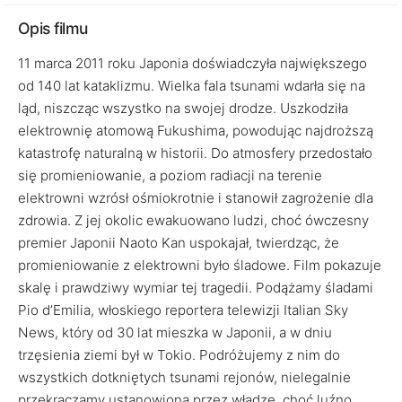
Opis filmu
11 marca 2011 roku Japonia doświadczyła największego
od 140 lat kataklizmu. Wielka fala tsunami wdarła się na
ląd, niszcząc wszystko na swojej drodze. Uszkodziła
elektrownię atomową Fukushima, powodując najdroższą
katastrofę naturalną w historii. Do atmosfery przedostało
się promieniowanie, a poziom radiacji na terenie
elektrowni wzrósł ośmiokrotnie i stanowił zagrożenie dla
zdrowia. Z jej okolic ewakuowano ludzi, choć ówczesny
premier Japonii Naoto Kan uspokajał, twierdząc, że
promieniowanie z elektrowni było śladowe. Film pokazuje
skalę i prawdziwy wymiar tej tragedii. Podążamy śladami
Pio d’Emilia, włoskiego reportera telewizji Italian Sky
News, który od 30 lat mieszka w Japonii, a w dniu
trzęsienia ziemi był w Tokio. Podróżujemy z nim do
wszystkich dotkniętych tsunami rejonów, nielegalnie
przekraczamy ustanowioną przez władze, choć luźno