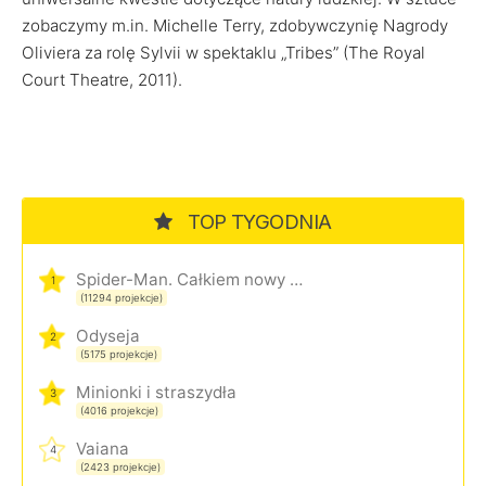
zobaczymy m.in. Michelle Terry, zdobywczynię Nagrody
Oliviera za rolę Sylvii w spektaklu „Tribes” (The Royal
Court Theatre, 2011).
TOP TYGODNIA
Spider-Man. Całkiem nowy dzień
1
(11294 projekcje)
Odyseja
2
(5175 projekcje)
Minionki i straszydła
3
(4016 projekcje)
Vaiana
4
(2423 projekcje)