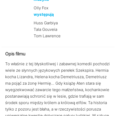
Olly Fox
występują
Huss Garbiya
Tala Gouveia
Tom Lawrence
Opis filmu
To właśnie z tej błyskotliwej i zabawnej komedii pochodzi
wiele ze słynnych językowych perełek Szekspira. Hermia
kocha Lizandra, Helena kocha Demetriusza, Demetriusz
ma pojąć za żonę Hermię… Gdy książę Aten stara się
wyegzekwować zawarcie tego małżeństwa, kochankowie
postanawiają schronić się w lesie, gdzie trafiają w sam
środek sporu między królem a królową elfów. Ta historia
tylko z pozoru jest błaha, a w rzeczywistości porusza
uniwersalne kwestie dotyczące natury ludzkiej. W sztuce