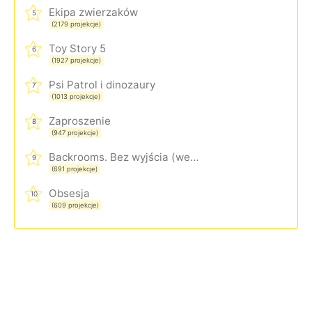
Ekipa zwierzaków
5
(2179 projekcje)
Toy Story 5
6
(1927 projekcje)
Psi Patrol i dinozaury
7
(1013 projekcje)
Zaproszenie
8
(947 projekcje)
Backrooms. Bez wyjścia (wersja rozszerzona)
9
(691 projekcje)
Obsesja
10
(609 projekcje)