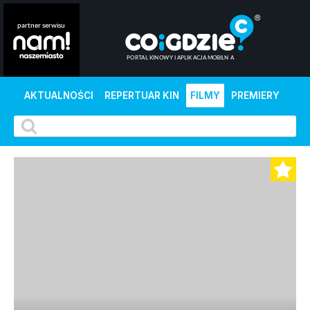
AKTUALNOŚCI
REPERTUAR KIN
FILMY
PREMIERY