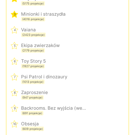
(5175 projekcje)
Minionki i straszydła
3
(4016 projekcje)
Vaiana
4
(2423 projekcje)
Ekipa zwierzaków
5
(2179 projekcje)
Toy Story 5
6
(1927 projekcje)
Psi Patrol i dinozaury
7
(1013 projekcje)
Zaproszenie
8
(947 projekcje)
Backrooms. Bez wyjścia (wersja rozszerzona)
9
(691 projekcje)
Obsesja
10
(609 projekcje)