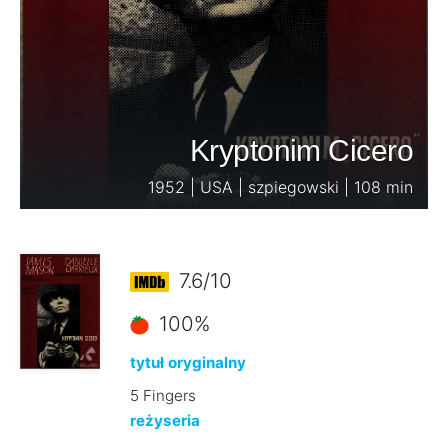
Kryptonim Cicero
1952 | USA | szpiegowski | 108 min
7.6/10
100%
tytuł oryginalny
5 Fingers
reżyseria