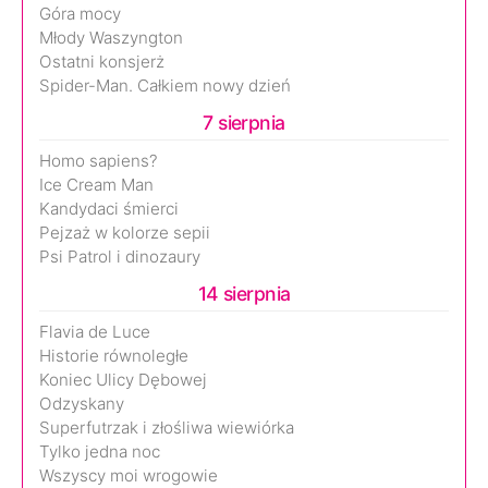
Góra mocy
Młody Waszyngton
Ostatni konsjerż
Spider-Man. Całkiem nowy dzień
7 sierpnia
Homo sapiens?
Ice Cream Man
Kandydaci śmierci
Pejzaż w kolorze sepii
Psi Patrol i dinozaury
14 sierpnia
Flavia de Luce
Historie równoległe
Koniec Ulicy Dębowej
Odzyskany
Superfutrzak i złośliwa wiewiórka
Tylko jedna noc
Wszyscy moi wrogowie