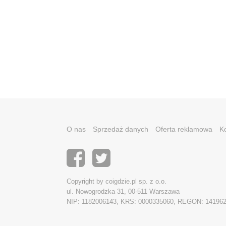
O nas
Sprzedaż danych
Oferta reklamowa
K
Copyright by coigdzie.pl sp. z o.o.
ul. Nowogrodzka 31, 00-511 Warszawa
NIP: 1182006143, KRS: 0000335060, REGON: 14196