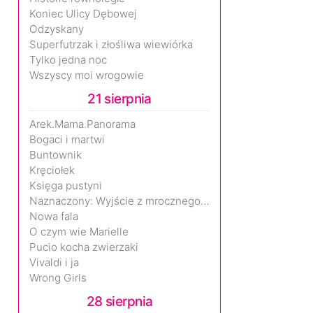
Koniec Ulicy Dębowej
Odzyskany
Superfutrzak i złośliwa wiewiórka
Tylko jedna noc
Wszyscy moi wrogowie
21 sierpnia
Arek.Mama.Panorama
Bogaci i martwi
Buntownik
Kręciołek
Księga pustyni
Naznaczony: Wyjście z mrocznego wymiaru
Nowa fala
O czym wie Marielle
Pucio kocha zwierzaki
Vivaldi i ja
Wrong Girls
28 sierpnia