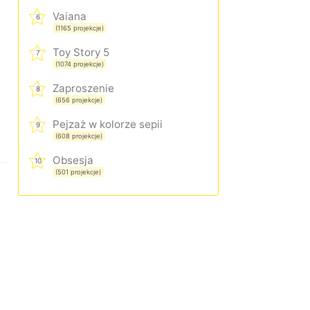
Vaiana
6
(1165 projekcje)
Toy Story 5
7
(1074 projekcje)
Zaproszenie
8
(656 projekcje)
Pejzaż w kolorze sepii
9
(608 projekcje)
Obsesja
10
(501 projekcje)