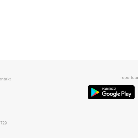
repertua
ontakt
2729