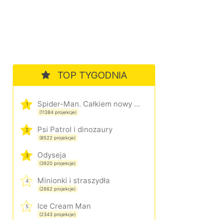
TOP TYGODNIA
Spider-Man. Całkiem nowy dzień
1
(11384 projekcje)
Psi Patrol i dinozaury
2
(8522 projekcje)
Odyseja
3
(3920 projekcje)
Minionki i straszydła
4
(2662 projekcje)
Ice Cream Man
5
(2343 projekcje)