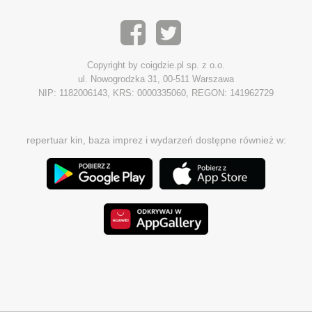
Copyright by coigdzie.pl sp. z o.o.
ul. Nowogrodzka 31, 00-511 Warszawa
NIP: 1182006143, KRS: 0000335060, REGON: 141962729
repertuar kin, baza imprez i wydarzeń dostępne również w: