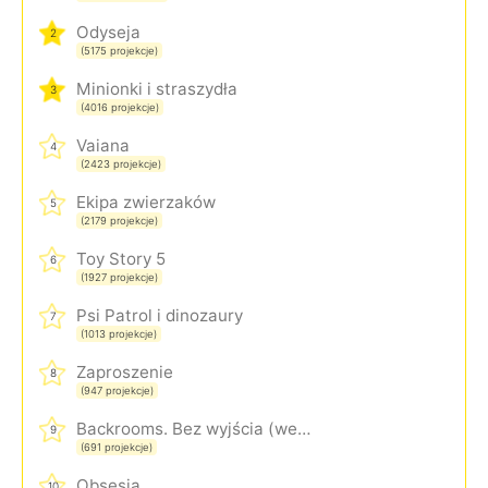
Odyseja
2
(5175 projekcje)
Minionki i straszydła
3
(4016 projekcje)
Vaiana
4
(2423 projekcje)
Ekipa zwierzaków
5
(2179 projekcje)
Toy Story 5
6
(1927 projekcje)
Psi Patrol i dinozaury
7
(1013 projekcje)
Zaproszenie
8
(947 projekcje)
Backrooms. Bez wyjścia (wersja rozszerzona)
9
(691 projekcje)
Obsesja
10