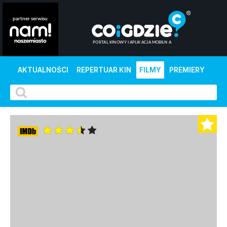
AKTUALNOŚCI
REPERTUAR KIN
FILMY
PREMIERY