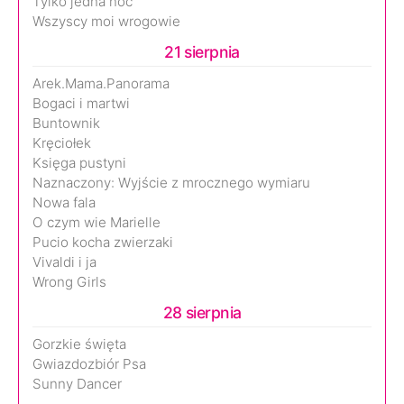
Tylko jedna noc
Wszyscy moi wrogowie
21 sierpnia
Arek.Mama.Panorama
Bogaci i martwi
Buntownik
Kręciołek
Księga pustyni
Naznaczony: Wyjście z mrocznego wymiaru
Nowa fala
O czym wie Marielle
Pucio kocha zwierzaki
Vivaldi i ja
Wrong Girls
28 sierpnia
Gorzkie święta
Gwiazdozbiór Psa
Sunny Dancer