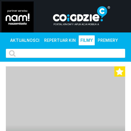
AKTUALNOŚCI
REPERTUAR KIN
FILMY
PREMIERY