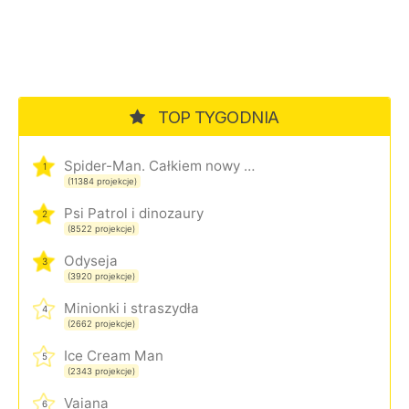
TOP TYGODNIA
Spider-Man. Całkiem nowy dzień
1
(11384 projekcje)
Psi Patrol i dinozaury
2
(8522 projekcje)
Odyseja
3
(3920 projekcje)
Minionki i straszydła
4
(2662 projekcje)
Ice Cream Man
5
(2343 projekcje)
Vaiana
6