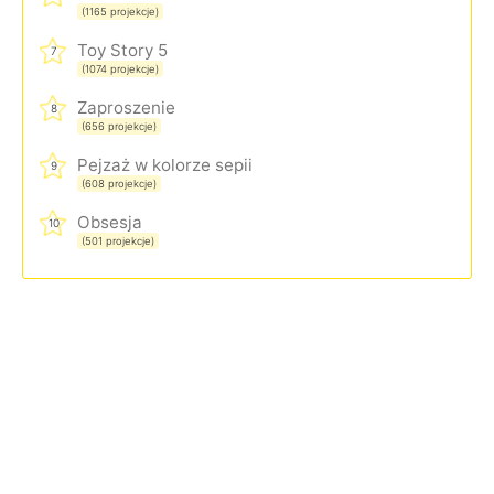
(1165 projekcje)
Toy Story 5
7
(1074 projekcje)
Zaproszenie
8
(656 projekcje)
Pejzaż w kolorze sepii
9
(608 projekcje)
Obsesja
10
(501 projekcje)