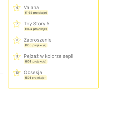
Vaiana
6
(1165 projekcje)
Toy Story 5
7
(1074 projekcje)
Zaproszenie
8
(656 projekcje)
Pejzaż w kolorze sepii
9
(608 projekcje)
Obsesja
10
(501 projekcje)