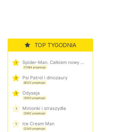
TOP TYGODNIA
Spider-Man. Całkiem nowy dzień
1
(11384 projekcje)
Psi Patrol i dinozaury
2
(8522 projekcje)
Odyseja
3
(3920 projekcje)
Minionki i straszydła
4
(2662 projekcje)
Ice Cream Man
5
(2343 projekcje)