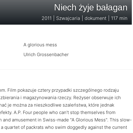
Niech żyje bałagan
2011 | Szwajcaria | dokument | 117 min
A glorious mess
Ulrich Grossenbacher
em. Film pokazuje cztery przypadki szczególnego rodzaju
 zbierania i magazynowania rzeczy. Reżyser obserwuje ich
nać je można za nieszkodliwe szaleństwa, które jednak
ekty. A.P. Four people who can't stop themselves from
on and amusement in Swiss-made "A Glorious Mess". This slow-
 a quartet of packrats who swim doggedly against the current