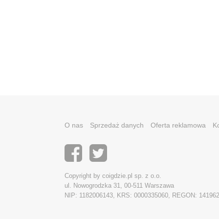
O nas
Sprzedaż danych
Oferta reklamowa
K
Copyright by coigdzie.pl sp. z o.o.
ul. Nowogrodzka 31, 00-511 Warszawa
NIP: 1182006143, KRS: 0000335060, REGON: 14196