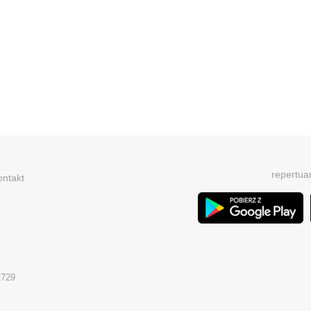
repertua
ontakt
2729