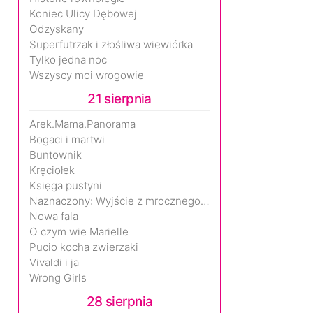
Koniec Ulicy Dębowej
Odzyskany
Superfutrzak i złośliwa wiewiórka
Tylko jedna noc
Wszyscy moi wrogowie
21 sierpnia
Arek.Mama.Panorama
Bogaci i martwi
Buntownik
Kręciołek
Księga pustyni
Naznaczony: Wyjście z mrocznego wymiaru
Nowa fala
O czym wie Marielle
Pucio kocha zwierzaki
Vivaldi i ja
Wrong Girls
28 sierpnia