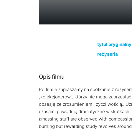
tytuł oryginalny
reżyseria
Opis filmu
Po filmie zapraszamy na spotkanie z reżyser
„kolekcjonerów", którzy nie mogą zaprzestać
obsesję ze zrozumieniem i życzliwością.. Uz
czasami powodują dramatyczne w skutkach ef
amassing stuff are observed with compassi
burning but rewarding study revolves around