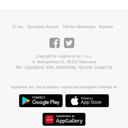
O nas
Sprzedaż danych
Oferta reklamowa
Kontakt
Copyright by coigdzie.pl sp. z o.o.
ul. Nowogrodzka 31, 00-511 Warszawa
NIP: 1182006143, KRS: 0000335060, REGON: 141962729
repertuar kin, baza imprez i wydarzeń dostępne również w: