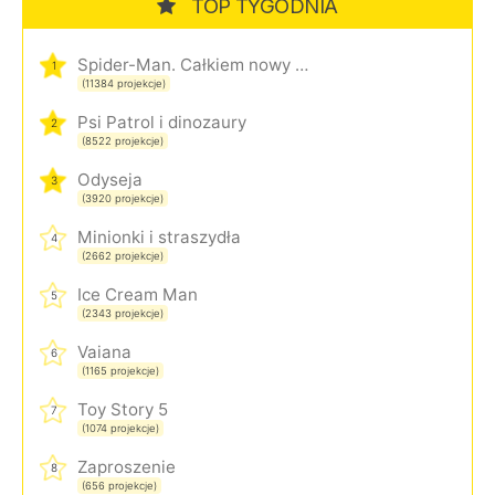
TOP TYGODNIA
Spider-Man. Całkiem nowy dzień
1
(11384 projekcje)
Psi Patrol i dinozaury
2
(8522 projekcje)
Odyseja
3
(3920 projekcje)
Minionki i straszydła
4
(2662 projekcje)
Ice Cream Man
5
(2343 projekcje)
Vaiana
6
(1165 projekcje)
Toy Story 5
7
(1074 projekcje)
Zaproszenie
8
(656 projekcje)