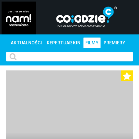
AKTUALNOŚCI
REPERTUAR KIN
FILMY
PREMIERY