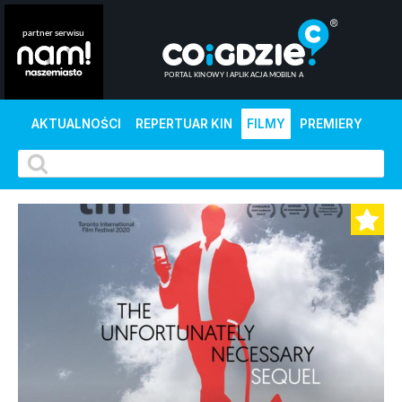
AKTUALNOŚCI
REPERTUAR KIN
FILMY
PREMIERY