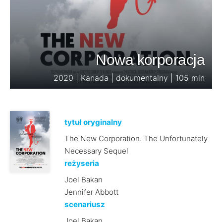
Nowa korporacja
2020 | Kanada | dokumentalny | 105 min
tytuł oryginalny
The New Corporation. The Unfortunately
Necessary Sequel
reżyseria
Joel Bakan
Jennifer Abbott
scenariusz
Joel Bakan