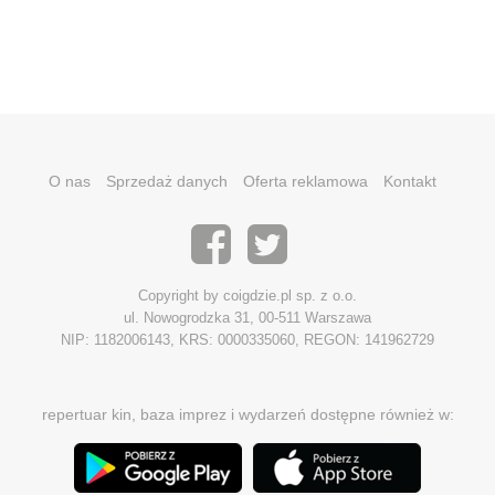
O nas
Sprzedaż danych
Oferta reklamowa
Kontakt
Copyright by coigdzie.pl sp. z o.o.
ul. Nowogrodzka 31, 00-511 Warszawa
NIP: 1182006143, KRS: 0000335060, REGON: 141962729
repertuar kin, baza imprez i wydarzeń dostępne również w: