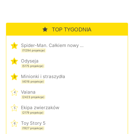
TOP TYGODNIA
Spider-Man. Całkiem nowy dzień
1
(11294 projekcje)
Odyseja
2
(5175 projekcje)
Minionki i straszydła
3
(4016 projekcje)
Vaiana
4
(2423 projekcje)
Ekipa zwierzaków
5
(2179 projekcje)
Toy Story 5
6
(1927 projekcje)