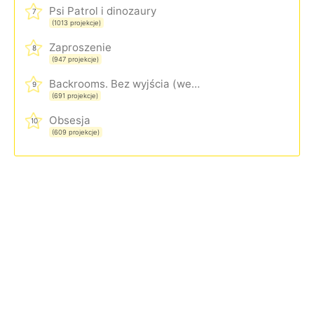
Psi Patrol i dinozaury
7
(1013 projekcje)
Zaproszenie
8
(947 projekcje)
Backrooms. Bez wyjścia (wersja rozszerzona)
9
(691 projekcje)
Obsesja
10
(609 projekcje)