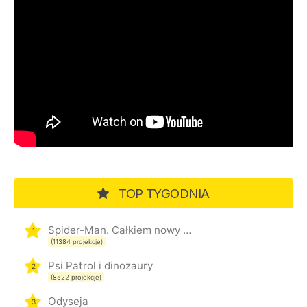
TOP TYGODNIA
Spider-Man. Całkiem nowy dzień
1
(11384 projekcje)
Psi Patrol i dinozaury
2
(8522 projekcje)
Odyseja
3