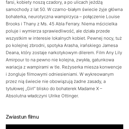
farsi, kobiety noszą czadory, a po ulicach jeżdżą
samochody z lat 50. W czarno-białym świecie żyje główna
bohaterka, neurotyczna wampirzyca – połączenie Louise
Brooks i Thany z Ms. 45 Abla Ferrary. Niema mścicielka
poluje i wymierza sprawiedliwość, ale działa przede
wszystkim w interesie lokalnych kobiet. Pewnej nocy, tuż
po kolejnej zbrodni, spotyka Arasha, irańskiego Jamesa
Deana, który zostaje narkotykowym dilerem. Film Any Lily
Amirpour to na pewno nie kolejna, zwykła, gatunkowa
wariacja z wampirami w tle. Reżyserka miesza konwencje
i żongluje filmowymi odniesieniami. W wykreowanym
przez nią świecie nie obowiązują żadne zasady, a
tytułowej „Girl” blisko do bohaterek Madame X –
Absolutna władczyni Ulrike Ottinger.
Zwiastun filmu