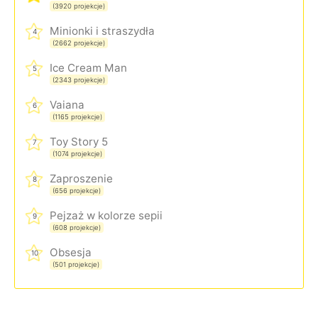
(3920 projekcje)
Minionki i straszydła
4
(2662 projekcje)
Ice Cream Man
5
(2343 projekcje)
Vaiana
6
(1165 projekcje)
Toy Story 5
7
(1074 projekcje)
Zaproszenie
8
(656 projekcje)
Pejzaż w kolorze sepii
9
(608 projekcje)
Obsesja
10
(501 projekcje)