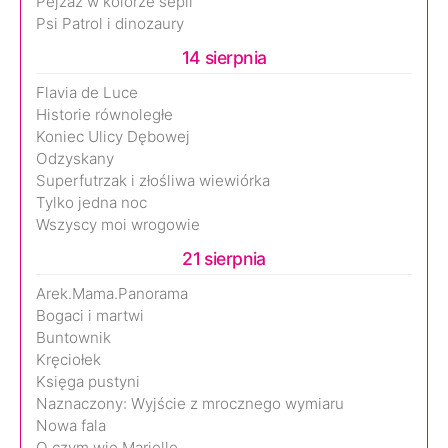
Pejzaż w kolorze sepii
Psi Patrol i dinozaury
14 sierpnia
Flavia de Luce
Historie równoległe
Koniec Ulicy Dębowej
Odzyskany
Superfutrzak i złośliwa wiewiórka
Tylko jedna noc
Wszyscy moi wrogowie
21 sierpnia
Arek.Mama.Panorama
Bogaci i martwi
Buntownik
Kręciołek
Księga pustyni
Naznaczony: Wyjście z mrocznego wymiaru
Nowa fala
O czym wie Marielle