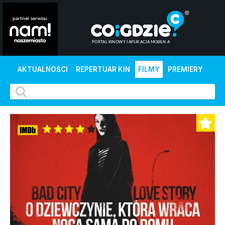
AKTUALNOŚCI
REPERTUAR KIN
FILMY
PREMIERY