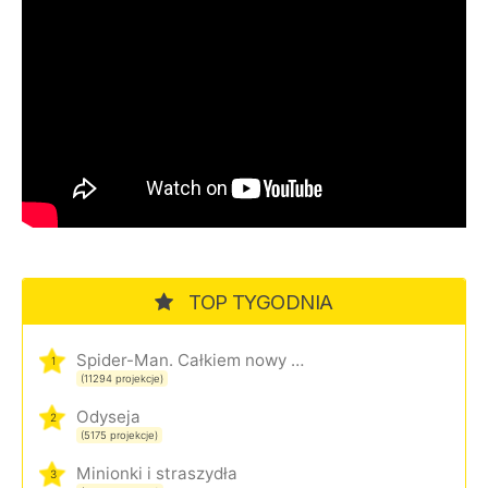
TOP TYGODNIA
Spider-Man. Całkiem nowy dzień
1
(11294 projekcje)
Odyseja
2
(5175 projekcje)
Minionki i straszydła
3