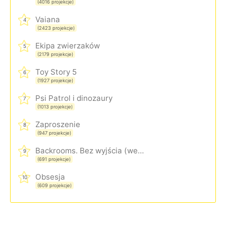
(4016 projekcje)
Vaiana
4
(2423 projekcje)
Ekipa zwierzaków
5
(2179 projekcje)
Toy Story 5
6
(1927 projekcje)
Psi Patrol i dinozaury
7
(1013 projekcje)
Zaproszenie
8
(947 projekcje)
Backrooms. Bez wyjścia (wersja rozszerzona)
9
(691 projekcje)
Obsesja
10
(609 projekcje)