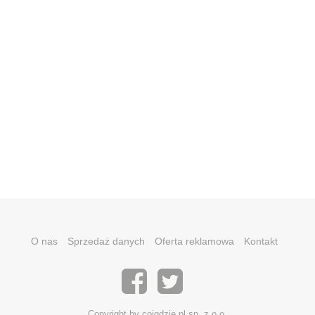
O nas
Sprzedaż danych
Oferta reklamowa
Kontakt
Copyright by coigdzie.pl sp. z o.o.