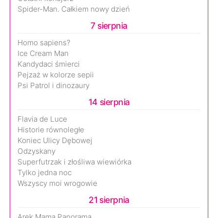
Spider-Man. Całkiem nowy dzień
7 sierpnia
Homo sapiens?
Ice Cream Man
Kandydaci śmierci
Pejzaż w kolorze sepii
Psi Patrol i dinozaury
14 sierpnia
Flavia de Luce
Historie równoległe
Koniec Ulicy Dębowej
Odzyskany
Superfutrzak i złośliwa wiewiórka
Tylko jedna noc
Wszyscy moi wrogowie
21 sierpnia
Arek.Mama.Panorama