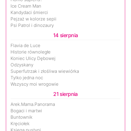
Ice Cream Man
Kandydaci śmierci
Pejzaż w kolorze sepii
Psi Patrol i dinozaury
14 sierpnia
Flavia de Luce
Historie równoległe
Koniec Ulicy Dębowej
Odzyskany
Superfutrzak i złośliwa wiewiórka
Tylko jedna noc
Wszyscy moi wrogowie
21 sierpnia
Arek.Mama.Panorama
Bogaci i martwi
Buntownik
Kręciołek
Księga pustyni