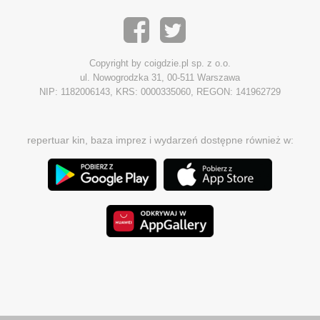
Copyright by coigdzie.pl sp. z o.o.
ul. Nowogrodzka 31, 00-511 Warszawa
NIP: 1182006143, KRS: 0000335060, REGON: 141962729
repertuar kin, baza imprez i wydarzeń dostępne również w: