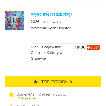
Wyschnięci (dubbing)
2026 | animowany
reżyseria: Sean Heuston
Kino - Grajewskie
16:30
BILET
Centrum Kultury w
Grajewie
TOP TYGODNIA
Spider-Man. Całkiem nowy dzień
1
(11384 projekcje)