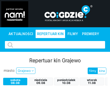
AKTUALNOŚCI
REPERTUAR KIN
FILMY
PREMIERY
Repertuar kin Grajewo
miasto:
Grajewo
filmy
kina
sobota
niedziela
poniedziałek
wtorek
08.08
09.08
10.08
11.08