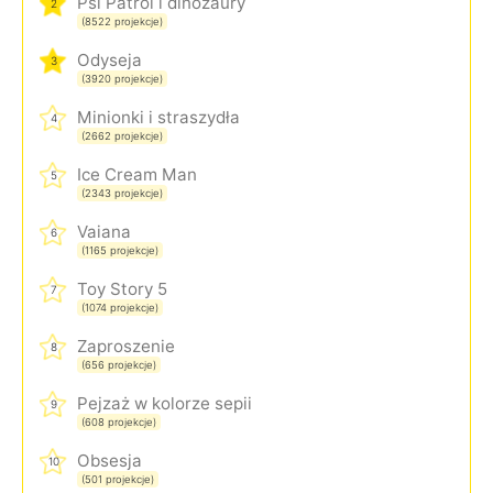
Psi Patrol i dinozaury
2
(8522 projekcje)
Odyseja
3
(3920 projekcje)
Minionki i straszydła
4
(2662 projekcje)
Ice Cream Man
5
(2343 projekcje)
Vaiana
6
(1165 projekcje)
Toy Story 5
7
(1074 projekcje)
Zaproszenie
8
(656 projekcje)
Pejzaż w kolorze sepii
9
(608 projekcje)
Obsesja
10
(501 projekcje)