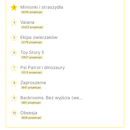
Minionki i straszydła
3
(4016 projekcje)
Vaiana
4
(2423 projekcje)
Ekipa zwierzaków
5
(2179 projekcje)
Toy Story 5
6
(1927 projekcje)
Psi Patrol i dinozaury
7
(1013 projekcje)
Zaproszenie
8
(947 projekcje)
Backrooms. Bez wyjścia (wersja rozszerzona)
9
(691 projekcje)
Obsesja
10
(609 projekcje)