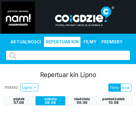
AKTUALNOŚCI
REPERTUAR KIN
FILMY
PREMIERY
Repertuar kin Lipno
miasto:
Lipno
filmy
kina
piątek
sobota
niedziela
poniedziałek
07.08
08.08
09.08
10.08