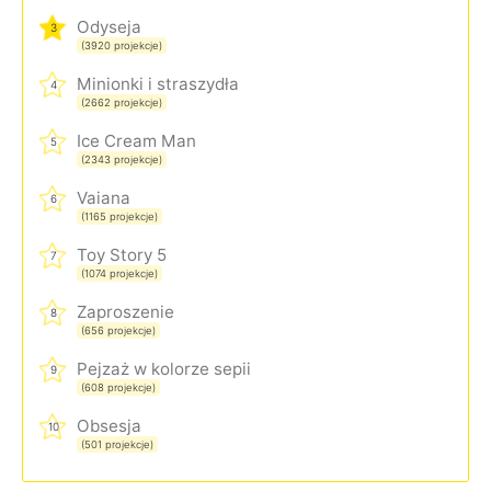
Odyseja
3
(3920 projekcje)
Minionki i straszydła
4
(2662 projekcje)
Ice Cream Man
5
(2343 projekcje)
Vaiana
6
(1165 projekcje)
Toy Story 5
7
(1074 projekcje)
Zaproszenie
8
(656 projekcje)
Pejzaż w kolorze sepii
9
(608 projekcje)
Obsesja
10
(501 projekcje)