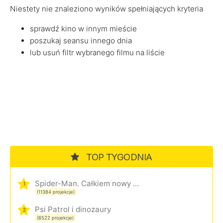
Niestety nie znaleziono wyników spełniających kryteria
sprawdź kino w innym mieście
poszukaj seansu innego dnia
lub usuń filtr wybranego filmu na liście
TOP TYGODNIA
Spider-Man. Całkiem nowy dzień
1
(11384 projekcje)
Psi Patrol i dinozaury
2
(8522 projekcje)