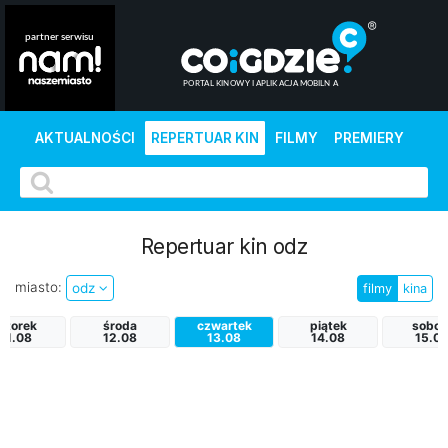
AKTUALNOŚCI
REPERTUAR KIN
FILMY
PREMIERY
Repertuar kin odz
miasto:
odz
filmy
kina
wtorek
środa
czwartek
piątek
sobot
11.08
12.08
13.08
14.08
15.0