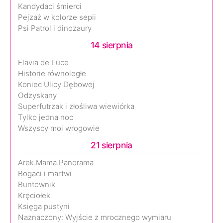
Kandydaci śmierci
Pejzaż w kolorze sepii
Psi Patrol i dinozaury
14 sierpnia
Flavia de Luce
Historie równoległe
Koniec Ulicy Dębowej
Odzyskany
Superfutrzak i złośliwa wiewiórka
Tylko jedna noc
Wszyscy moi wrogowie
21 sierpnia
Arek.Mama.Panorama
Bogaci i martwi
Buntownik
Kręciołek
Księga pustyni
Naznaczony: Wyjście z mrocznego wymiaru