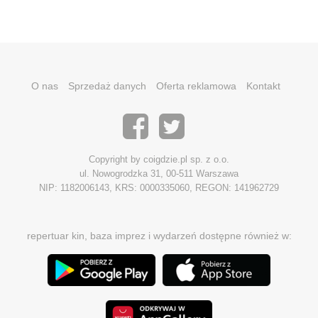
O nas
Sprzedaż danych
Oferta reklamowa
Kontakt
Copyright by coigdzie.pl sp. z o.o.
ul. Nowogrodzka 31, 00-511 Warszawa
NIP: 1182006143, KRS: 0000335060, REGON: 141962729
repertuar kin, baza imprez i wydarzeń dostępne również w: