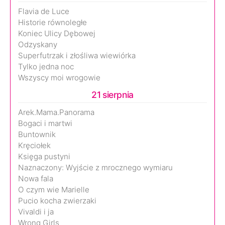
Flavia de Luce
Historie równoległe
Koniec Ulicy Dębowej
Odzyskany
Superfutrzak i złośliwa wiewiórka
Tylko jedna noc
Wszyscy moi wrogowie
21 sierpnia
Arek.Mama.Panorama
Bogaci i martwi
Buntownik
Kręciołek
Księga pustyni
Naznaczony: Wyjście z mrocznego wymiaru
Nowa fala
O czym wie Marielle
Pucio kocha zwierzaki
Vivaldi i ja
Wrong Girls