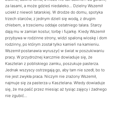
za lasami, a może gdzieś niedaleko… Dzielny Wszemił
uciekł z niewoli tatarskiej. W drodze do domu, spotyka
trzech starców, z jednym dzieli się wodą, z drugim
chlebem, a trzeciemu oddaje ostatniego talara. Starcy
dają mu w zamian kostur, torbę i fujarkę. Kiedy Wszemił
przybywa w rodzinne strony, widzi spaloną wioskę i dom
rodzinny, po którym został tylko kamień na kamieniu.
Wszemił postanawia wyruszyć w świat w poszukiwaniu
pracy. W przydrożnej karczmie dowiaduje się, że
Kasztelan z pobliskiego zamku, poszukuje pasterza.
Jednak wszyscy ostrzegają go, aby tam nie szedł, bo to
nie jest zwykła praca. Niczym nie zrażony Wszemił,
najmuje się za pasterza u Kasztelana. Wtedy dowiaduje
się, że ma paść przez miesiąc aż tysiąc zajęcy i żadnego
nie zgubić…