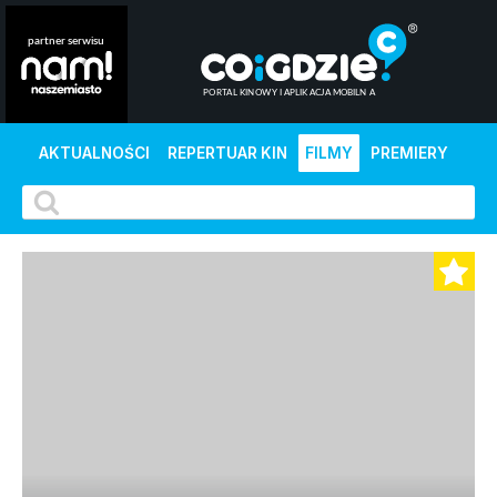
AKTUALNOŚCI
REPERTUAR KIN
FILMY
PREMIERY