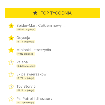
TOP TYGODNIA
Spider-Man. Całkiem nowy dzień
1
(11294 projekcje)
Odyseja
2
(5175 projekcje)
Minionki i straszydła
3
(4016 projekcje)
Vaiana
4
(2423 projekcje)
Ekipa zwierzaków
5
(2179 projekcje)
Toy Story 5
6
(1927 projekcje)
Psi Patrol i dinozaury
7
(1013 projekcje)