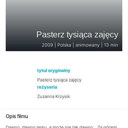
Pasterz tysiąca zajęcy
2009 | Polska | animowany | 13 min
tytuł oryginalny
Pasterz tysiąca zajęcy
reżyseria
Zuzanna Krzysik
Opis filmu
Dawno, dawno temu, a może nie tak dawno... Za górami,