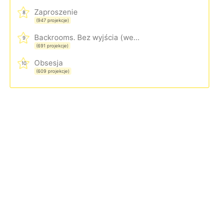
Zaproszenie
8
(947 projekcje)
Backrooms. Bez wyjścia (wersja rozszerzona)
9
(691 projekcje)
Obsesja
10
(609 projekcje)