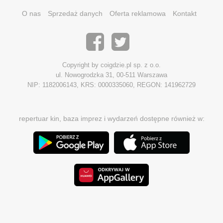
O nas
Sprzedaż danych
Oferta reklamowa
Kontakt
Copyright by coigdzie.pl sp. z o.o.
ul. Nowogrodzka 31, 00-511 Warszawa
NIP: 1182006143, KRS: 0000335060, REGON: 141962729
repertuar kin, baza imprez i wydarzeń dostępne również w: