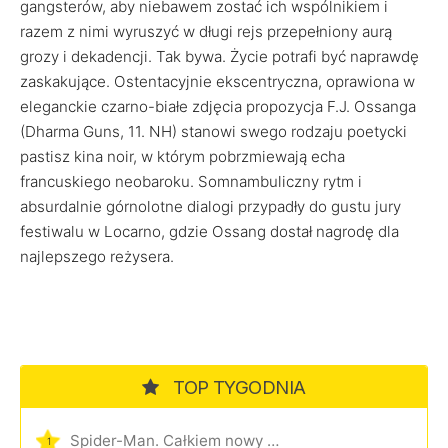
gangsterów, aby niebawem zostać ich wspólnikiem i
razem z nimi wyruszyć w długi rejs przepełniony aurą
grozy i dekadencji. Tak bywa. Życie potrafi być naprawdę
zaskakujące. Ostentacyjnie ekscentryczna, oprawiona w
eleganckie czarno-białe zdjęcia propozycja F.J. Ossanga
(Dharma Guns, 11. NH) stanowi swego rodzaju poetycki
pastisz kina noir, w którym pobrzmiewają echa
francuskiego neobaroku. Somnambuliczny rytm i
absurdalnie górnolotne dialogi przypadły do gustu jury
festiwalu w Locarno, gdzie Ossang dostał nagrodę dla
najlepszego reżysera.
TOP TYGODNIA
Spider-Man. Całkiem nowy dzień
1