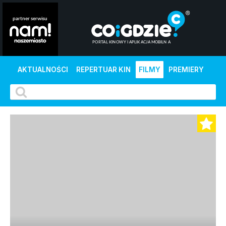
AKTUALNOŚCI
REPERTUAR KIN
FILMY
PREMIERY