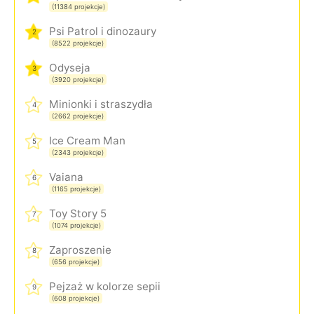
(11384 projekcje)
Psi Patrol i dinozaury
2
(8522 projekcje)
Odyseja
3
(3920 projekcje)
Minionki i straszydła
4
(2662 projekcje)
Ice Cream Man
5
(2343 projekcje)
Vaiana
6
(1165 projekcje)
Toy Story 5
7
(1074 projekcje)
Zaproszenie
8
(656 projekcje)
Pejzaż w kolorze sepii
9
(608 projekcje)