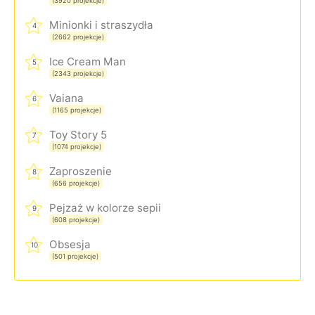
(3920 projekcje)
Minionki i straszydła
4
(2662 projekcje)
Ice Cream Man
5
(2343 projekcje)
Vaiana
6
(1165 projekcje)
Toy Story 5
7
(1074 projekcje)
Zaproszenie
8
(656 projekcje)
Pejzaż w kolorze sepii
9
(608 projekcje)
Obsesja
10
(501 projekcje)