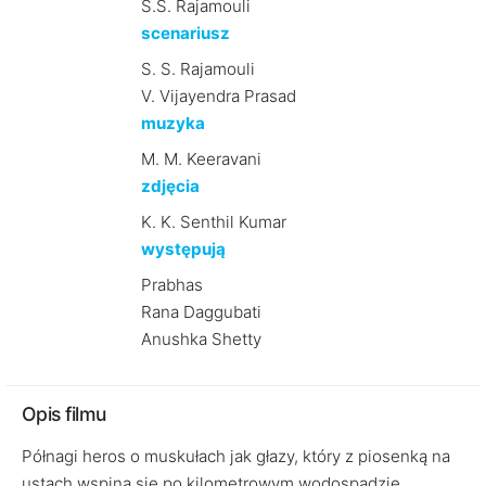
S.S. Rajamouli
scenariusz
S. S. Rajamouli
V. Vijayendra Prasad
muzyka
M. M. Keeravani
zdjęcia
K. K. Senthil Kumar
występują
Prabhas
Rana Daggubati
Anushka Shetty
Opis filmu
Półnagi heros o muskułach jak głazy, który z piosenką na
ustach wspina się po kilometrowym wodospadzie,