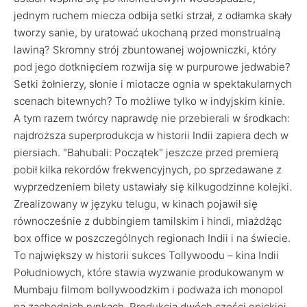
jednym ruchem miecza odbija setki strzał, z odłamka skały
tworzy sanie, by uratować ukochaną przed monstrualną
lawiną? Skromny strój zbuntowanej wojowniczki, który
pod jego dotknięciem rozwija się w purpurowe jedwabie?
Setki żołnierzy, słonie i miotacze ognia w spektakularnych
scenach bitewnych? To możliwe tylko w indyjskim kinie.
A tym razem twórcy naprawdę nie przebierali w środkach:
najdroższa superprodukcja w historii Indii zapiera dech w
piersiach. "Bahubali: Początek" jeszcze przed premierą
pobił kilka rekordów frekwencyjnych, po sprzedawane z
wyprzedzeniem bilety ustawiały się kilkugodzinne kolejki.
Zrealizowany w języku telugu, w kinach pojawił się
równocześnie z dubbingiem tamilskim i hindi, miażdżąc
box office w poszczególnych regionach Indii i na świecie.
To największy w historii sukces Tollywoodu – kina Indii
Południowych, które stawia wyzwanie produkowanym w
Mumbaju filmom bollywoodzkim i podważa ich monopol
na zachodnich rynkach. Produkcja dwóch części epickiej