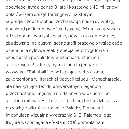
opowieści trwała ponad 3 lata i kosztowała 40 milionów
dolarów (sam sprzęt treningowy, na którym
supergwiazdor Prabhas rzeźbił swoją boską sylwetkę,
pochłonął podobno dwieście tysięcy). W realizacji wzięło
udział ponad dwa tysiące statystów i kaskaderów, przy
zbudowanej na pustyni scenografii pracowało tysiąc osób
dziennie, a cyfrowe efekty specjalne przygotowało
sześciuset specjalistów w szesnastu studiach
graficznych. Produkcyjny rozmach to jednak nie
wszystko. "Bahubali" to wciągająca, epicka saga,
zakorzeniona w literackiej tradycji telugu i Mahabharacie,
ale nawiązująca też do uniwersalnych legend o
przeznaczeniu, męstwie i rodzinnych więziach – od
greckich mitów o Herkulesie i biblijnej historii Mojżesza
po walkę z siłami zła rodem z "Władcy Pierścieni".
Imponująca wizualna wyobraźnia S. S. Rajamouliego
(hojnie wspomagana efektami CGI) pozwala nam