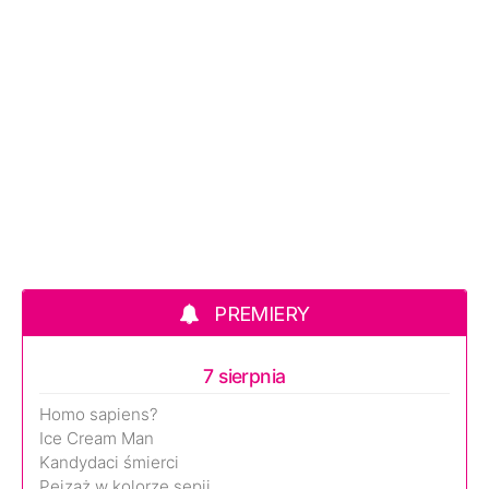
PREMIERY
7 sierpnia
Homo sapiens?
Ice Cream Man
Kandydaci śmierci
Pejzaż w kolorze sepii