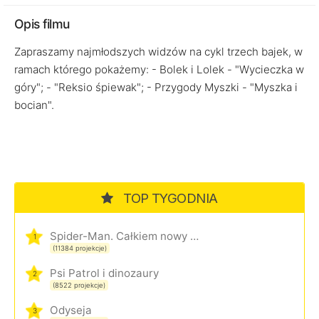
Opis filmu
Zapraszamy najmłodszych widzów na cykl trzech bajek, w
ramach którego pokażemy: - Bolek i Lolek - "Wycieczka w
góry"; - "Reksio śpiewak"; - Przygody Myszki - "Myszka i
bocian".
TOP TYGODNIA
Spider-Man. Całkiem nowy dzień
1
(11384 projekcje)
Psi Patrol i dinozaury
2
(8522 projekcje)
Odyseja
3