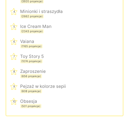
(3920 projekcje)
Minionki i straszydła
4
(2662 projekcje)
Ice Cream Man
5
(2343 projekcje)
Vaiana
6
(1165 projekcje)
Toy Story 5
7
(1074 projekcje)
Zaproszenie
8
(656 projekcje)
Pejzaż w kolorze sepii
9
(608 projekcje)
Obsesja
10
(501 projekcje)