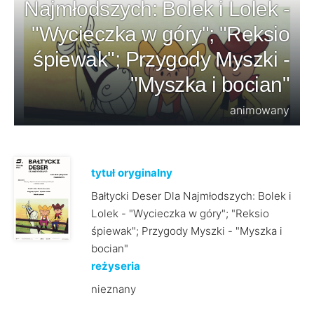
Najmłodszych: Bolek i Lolek -
"Wycieczka w góry"; "Reksio
śpiewak"; Przygody Myszki -
"Myszka i bocian"
animowany
tytuł oryginalny
Bałtycki Deser Dla Najmłodszych: Bolek i
Lolek - "Wycieczka w góry"; "Reksio
śpiewak"; Przygody Myszki - "Myszka i
bocian"
reżyseria
nieznany