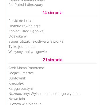
Psi Patrol i dinozaury
14 sierpnia
Flavia de Luce
Historie równoległe
Koniec Ulicy Dębowej
Odzyskany
Superfutrzak i złośliwa wiewiórka
Tylko jedna noc
Wszyscy moi wrogowie
21 sierpnia
Arek.Mama.Panorama
Bogaci i martwi
Buntownik
Kręciołek
Księga pustyni
Naznaczony: Wyjście z mrocznego wymiaru
Nowa fala
O czym wie Marielle