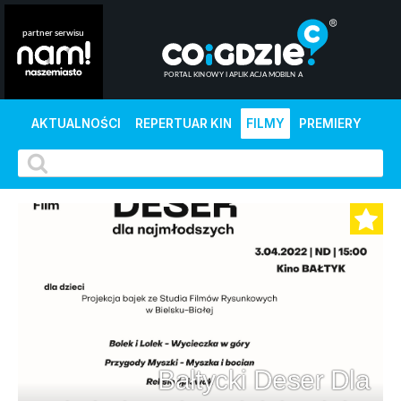
AKTUALNOŚCI
REPERTUAR KIN
FILMY
PREMIERY
Bałtycki Deser Dla