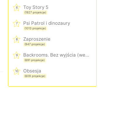
Toy Story 5
6
(1927 projekcje)
Psi Patrol i dinozaury
7
(1013 projekcje)
Zaproszenie
8
(947 projekcje)
Backrooms. Bez wyjścia (wersja rozszerzona)
9
(691 projekcje)
Obsesja
10
(609 projekcje)