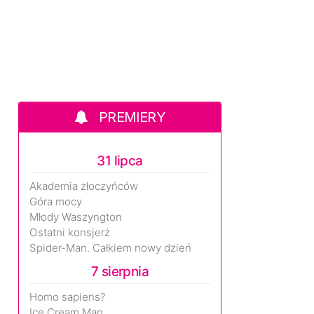
PREMIERY
31 lipca
Akademia złoczyńców
Góra mocy
Młody Waszyngton
Ostatni konsjerż
Spider-Man. Całkiem nowy dzień
7 sierpnia
Homo sapiens?
Ice Cream Man