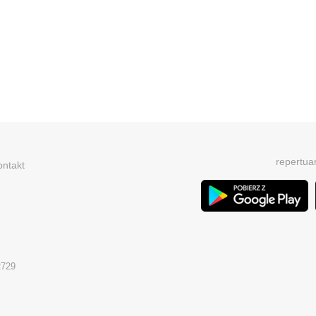
repertua
ontakt
2729