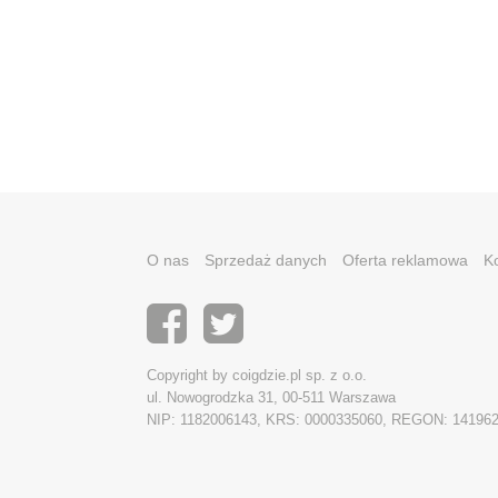
O nas
Sprzedaż danych
Oferta reklamowa
K
Copyright by coigdzie.pl sp. z o.o.
ul. Nowogrodzka 31, 00-511 Warszawa
NIP: 1182006143, KRS: 0000335060, REGON: 14196