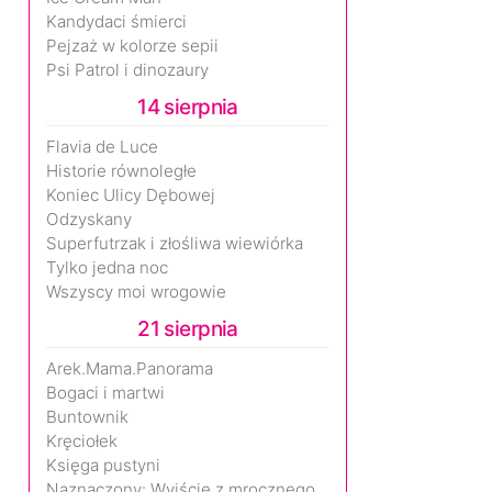
Kandydaci śmierci
Pejzaż w kolorze sepii
Psi Patrol i dinozaury
14 sierpnia
Flavia de Luce
Historie równoległe
Koniec Ulicy Dębowej
Odzyskany
Superfutrzak i złośliwa wiewiórka
Tylko jedna noc
Wszyscy moi wrogowie
21 sierpnia
Arek.Mama.Panorama
Bogaci i martwi
Buntownik
Kręciołek
Księga pustyni
Naznaczony: Wyjście z mrocznego wymiaru