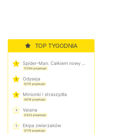
TOP TYGODNIA
Spider-Man. Całkiem nowy dzień
1
(11294 projekcje)
Odyseja
2
(5175 projekcje)
Minionki i straszydła
3
(4016 projekcje)
Vaiana
4
(2423 projekcje)
Ekipa zwierzaków
5
(2179 projekcje)