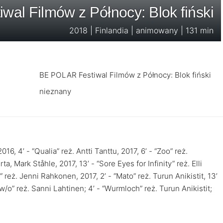
al Filmów z Północy: Blok fiński
2018 | Finlandia | animowany | 131 min
BE POLAR Festiwal Filmów z Północy: Blok fiński
nieznany
16, 4’ - “Qualia” reż. Antti Tanttu, 2017, 6’ - “Zoo” reż.
ta, Mark Ståhle, 2017, 13’ - “Sore Eyes for Infinity” reż. Elli
“ reż. Jenni Rahkonen, 2017, 2’ - “Mato” reż. Turun Anikistit, 13’
 w/o” reż. Sanni Lahtinen; 4’ - “Wurmloch” reż. Turun Anikistit;