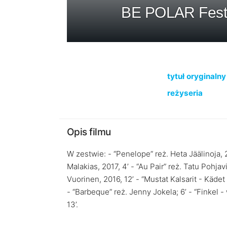
BE POLAR Festiw
tytuł oryginalny
reżyseria
Opis filmu
W zestwie: - “Penelope” reż. Heta Jäälinoja, 20
Malakias, 2017, 4’ - “Au Pair” reż. Tatu Pohjavir
Vuorinen, 2016, 12’ - “Mustat Kalsarit - Kädet 
- “Barbeque” reż. Jenny Jokela; 6’ - “Finkel -
13’.