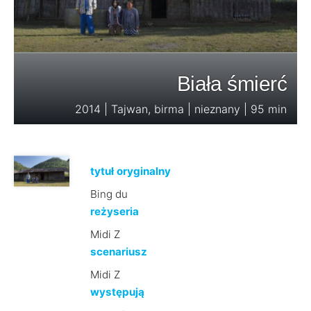
Biała śmierć
2014 | Tajwan, birma | nieznany | 95 min
tytuł oryginalny
Bing du
reżyseria
Midi Z
scenariusz
Midi Z
występują