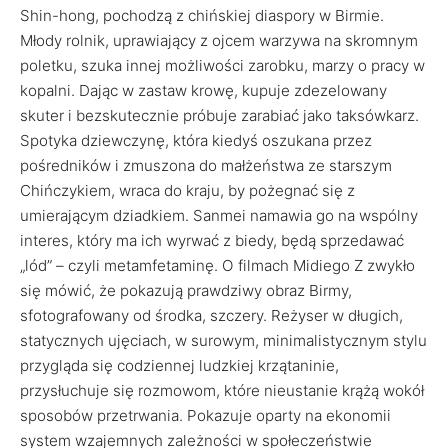
Shin-hong, pochodzą z chińskiej diaspory w Birmie.
Młody rolnik, uprawiający z ojcem warzywa na skromnym
poletku, szuka innej możliwości zarobku, marzy o pracy w
kopalni. Dając w zastaw krowę, kupuje zdezelowany
skuter i bezskutecznie próbuje zarabiać jako taksówkarz.
Spotyka dziewczynę, która kiedyś oszukana przez
pośredników i zmuszona do małżeństwa ze starszym
Chińczykiem, wraca do kraju, by pożegnać się z
umierającym dziadkiem. Sanmei namawia go na wspólny
interes, który ma ich wyrwać z biedy, będą sprzedawać
„lód” – czyli metamfetaminę. O filmach Midiego Z zwykło
się mówić, że pokazują prawdziwy obraz Birmy,
sfotografowany od środka, szczery. Reżyser w długich,
statycznych ujęciach, w surowym, minimalistycznym stylu
przygląda się codziennej ludzkiej krzątaninie,
przysłuchuje się rozmowom, które nieustanie krążą wokół
sposobów przetrwania. Pokazuje oparty na ekonomii
system wzajemnych zależności w społeczeństwie