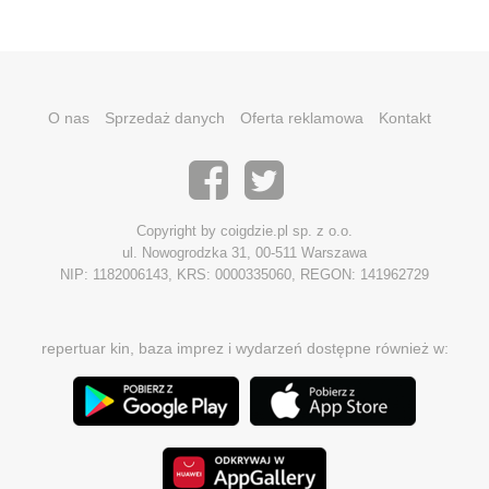
O nas
Sprzedaż danych
Oferta reklamowa
Kontakt
Copyright by coigdzie.pl sp. z o.o.
ul. Nowogrodzka 31, 00-511 Warszawa
NIP: 1182006143, KRS: 0000335060, REGON: 141962729
repertuar kin, baza imprez i wydarzeń dostępne również w: