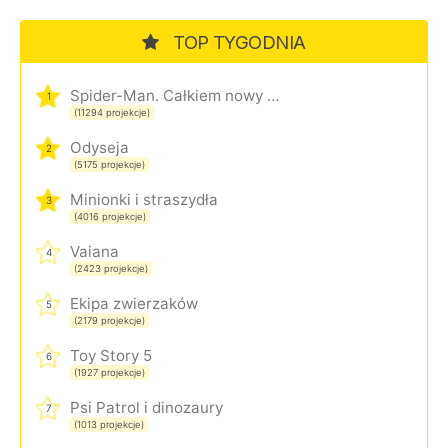
TOP TYGODNIA
Spider-Man. Całkiem nowy dzień
1
(11294 projekcje)
Odyseja
2
(5175 projekcje)
Minionki i straszydła
3
(4016 projekcje)
Vaiana
4
(2423 projekcje)
Ekipa zwierzaków
5
(2179 projekcje)
Toy Story 5
6
(1927 projekcje)
Psi Patrol i dinozaury
7
(1013 projekcje)