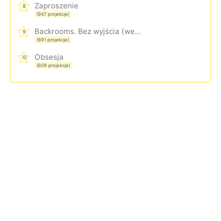
Zaproszenie
8
(947 projekcje)
Backrooms. Bez wyjścia (wersja rozszerzona)
9
(691 projekcje)
Obsesja
10
(609 projekcje)