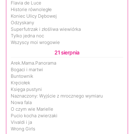
Flavia de Luce
Historie równoległe
Koniec Ulicy Dębowej
Odzyskany
Superfutrzak i złośliwa wiewiórka
Tylko jedna noc
Wszyscy moi wrogowie
21 sierpnia
Arek.Mama.Panorama
Bogaci i martwi
Buntownik
Kręciołek
Księga pustyni
Naznaczony: Wyjście z mrocznego wymiaru
Nowa fala
O czym wie Marielle
Pucio kocha zwierzaki
Vivaldi i ja
Wrong Girls