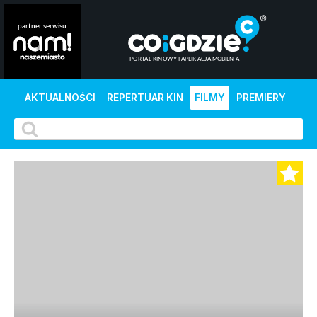
AKTUALNOŚCI
REPERTUAR KIN
FILMY
PREMIERY