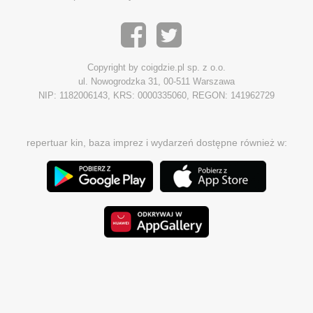
Copyright by coigdzie.pl sp. z o.o.
ul. Nowogrodzka 31, 00-511 Warszawa
NIP: 1182006143, KRS: 0000335060, REGON: 141962729
repertuar kin, baza imprez i wydarzeń dostępne również w: