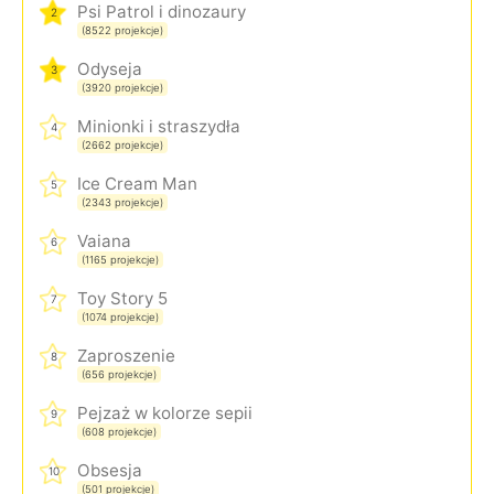
Psi Patrol i dinozaury
2
(8522 projekcje)
Odyseja
3
(3920 projekcje)
Minionki i straszydła
4
(2662 projekcje)
Ice Cream Man
5
(2343 projekcje)
Vaiana
6
(1165 projekcje)
Toy Story 5
7
(1074 projekcje)
Zaproszenie
8
(656 projekcje)
Pejzaż w kolorze sepii
9
(608 projekcje)
Obsesja
10
(501 projekcje)