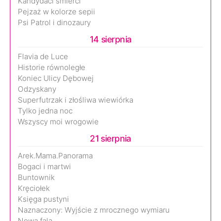
Kandydaci śmierci
Pejzaż w kolorze sepii
Psi Patrol i dinozaury
14 sierpnia
Flavia de Luce
Historie równoległe
Koniec Ulicy Dębowej
Odzyskany
Superfutrzak i złośliwa wiewiórka
Tylko jedna noc
Wszyscy moi wrogowie
21 sierpnia
Arek.Mama.Panorama
Bogaci i martwi
Buntownik
Kręciołek
Księga pustyni
Naznaczony: Wyjście z mrocznego wymiaru
Nowa fala