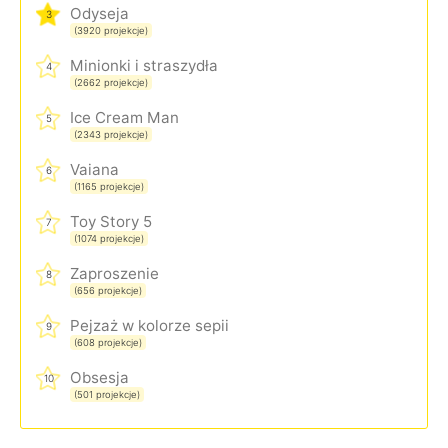
Odyseja
3
(3920 projekcje)
Minionki i straszydła
4
(2662 projekcje)
Ice Cream Man
5
(2343 projekcje)
Vaiana
6
(1165 projekcje)
Toy Story 5
7
(1074 projekcje)
Zaproszenie
8
(656 projekcje)
Pejzaż w kolorze sepii
9
(608 projekcje)
Obsesja
10
(501 projekcje)