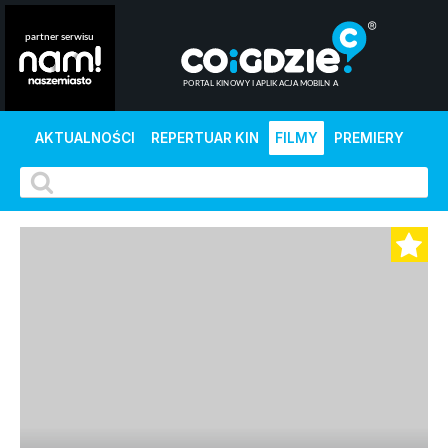
AKTUALNOŚCI
REPERTUAR KIN
FILMY
PREMIERY