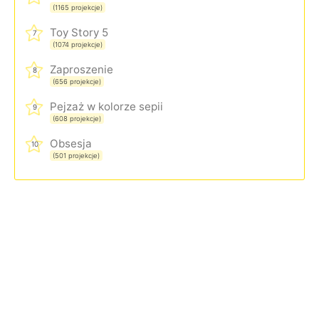
(1165 projekcje)
Toy Story 5
7
(1074 projekcje)
Zaproszenie
8
(656 projekcje)
Pejzaż w kolorze sepii
9
(608 projekcje)
Obsesja
10
(501 projekcje)