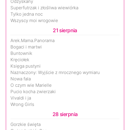
Odzyskany
Superfutrzak i złośliwa wiewiórka
Tylko jedna noc
Wszyscy moi wrogowie
21 sierpnia
Arek.Mama.Panorama
Bogaci i martwi
Buntownik
Kręciołek
Księga pustyni
Naznaczony: Wyjście z mrocznego wymiaru
Nowa fala
O czym wie Marielle
Pucio kocha zwierzaki
Vivaldi i ja
Wrong Girls
28 sierpnia
Gorzkie święta