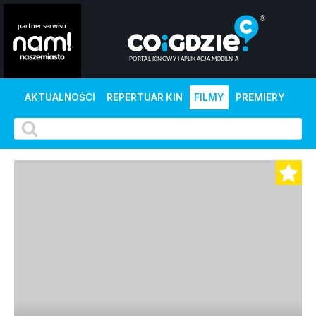
AKTUALNOŚCI
REPERTUAR KIN
FILMY
PREMIERY