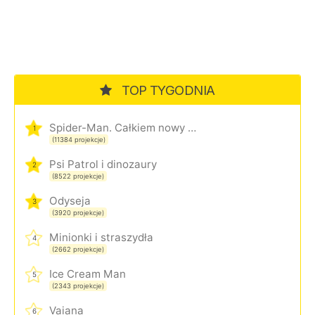
TOP TYGODNIA
Spider-Man. Całkiem nowy dzień
1
(11384 projekcje)
Psi Patrol i dinozaury
2
(8522 projekcje)
Odyseja
3
(3920 projekcje)
Minionki i straszydła
4
(2662 projekcje)
Ice Cream Man
5
(2343 projekcje)
Vaiana
6