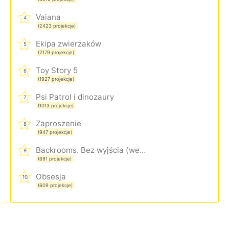
Vaiana
4
(2423 projekcje)
Ekipa zwierzaków
5
(2179 projekcje)
Toy Story 5
6
(1927 projekcje)
Psi Patrol i dinozaury
7
(1013 projekcje)
Zaproszenie
8
(947 projekcje)
Backrooms. Bez wyjścia (wersja rozszerzona)
9
(691 projekcje)
Obsesja
10
(609 projekcje)