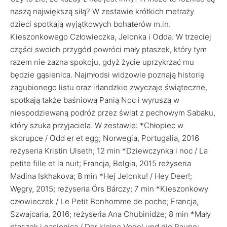
naszą największą siłą? W zestawie krótkich metraży
dzieci spotkają wyjątkowych bohaterów m.in.
Kieszonkowego Człowieczka, Jelonka i Odda. W trzeciej
części swoich przygód powróci mały ptaszek, który tym
razem nie zazna spokoju, gdyż życie uprzykrzać mu
będzie gąsienica. Najmłodsi widzowie poznają historię
zagubionego listu oraz irlandzkie zwyczaje świąteczne,
spotkają także baśniową Panią Noc i wyruszą w
niespodziewaną podróż przez świat z pechowym Sabaku,
który szuka przyjaciela. W zestawie: *Chłopiec w
skorupce / Odd er et egg; Norwegia, Portugalia, 2016
reżyseria Kristin Ulseth; 12 min *Dziewczynka i noc / La
petite fille et la nuit; Francja, Belgia, 2015 reżyseria
Madina Iskhakova; 8 min *Hej Jelonku! / Hey Deer!;
Węgry, 2015; reżyseria Örs Bárczy; 7 min *Kieszonkowy
człowieczek / Le Petit Bonhomme de poche; Francja,
Szwajcaria, 2016; reżyseria Ana Chubinidze; 8 min *Mały
ptaszek i gąsienica / Der kleine Vogel und die Raupe;