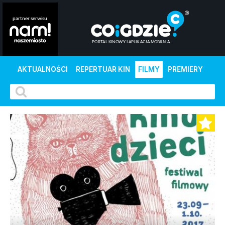
AKTUALNOŚCI
REPERTUAR KIN
FILMY
PREMIERY