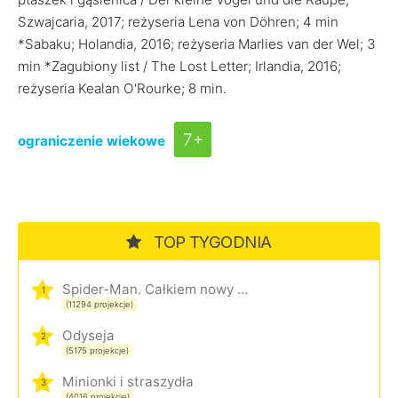
Szwajcaria, 2017; reżyseria Lena von Döhren; 4 min
*Sabaku; Holandia, 2016; reżyseria Marlies van der Wel; 3
min *Zagubiony list / The Lost Letter; Irlandia, 2016;
reżyseria Kealan O'Rourke; 8 min.
7+
ograniczenie wiekowe
TOP TYGODNIA
Spider-Man. Całkiem nowy dzień
1
(11294 projekcje)
Odyseja
2
(5175 projekcje)
Minionki i straszydła
3
(4016 projekcje)