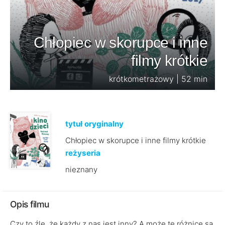
Chłopiec w skorupce i inne
filmy krótkie
krótkometrażowy | 52 min
tytuł oryginalny
Chłopiec w skorupce i inne filmy krótkie
reżyseria
nieznany
Opis filmu
Czy to źle, że każdy z nas jest inny? A może te różnice są