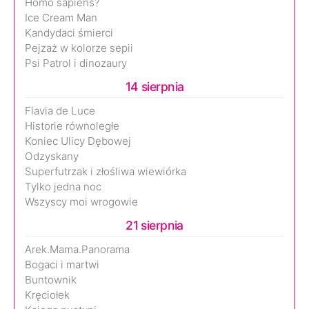
Homo sapiens?
Ice Cream Man
Kandydaci śmierci
Pejzaż w kolorze sepii
Psi Patrol i dinozaury
14 sierpnia
Flavia de Luce
Historie równoległe
Koniec Ulicy Dębowej
Odzyskany
Superfutrzak i złośliwa wiewiórka
Tylko jedna noc
Wszyscy moi wrogowie
21 sierpnia
Arek.Mama.Panorama
Bogaci i martwi
Buntownik
Kręciołek