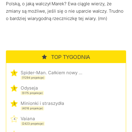
Polską, o jaką walczył Marek? Ewa ciągle wierzy, że
zmiany są możliwe, jeśli się o nie uparcie walczy. Trudno
o bardziej wiarygodną rzeczniczkę tej wiary. (mn)
TOP TYGODNIA
Spider-Man. Całkiem nowy dzień
1
(11294 projekcje)
Odyseja
2
(5175 projekcje)
Minionki i straszydła
3
(4016 projekcje)
Vaiana
4
(2423 projekcje)