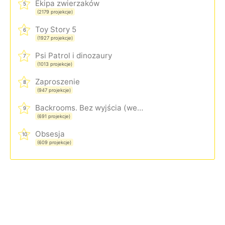
Ekipa zwierzaków
5
(2179 projekcje)
Toy Story 5
6
(1927 projekcje)
Psi Patrol i dinozaury
7
(1013 projekcje)
Zaproszenie
8
(947 projekcje)
Backrooms. Bez wyjścia (wersja rozszerzona)
9
(691 projekcje)
Obsesja
10
(609 projekcje)