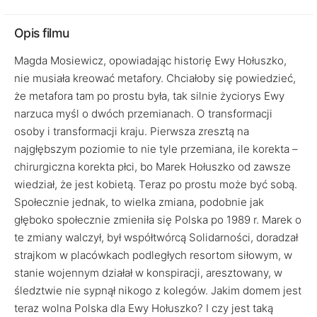
Opis filmu
Magda Mosiewicz, opowiadając historię Ewy Hołuszko,
nie musiała kreować metafory. Chciałoby się powiedzieć,
że metafora tam po prostu była, tak silnie życiorys Ewy
narzuca myśl o dwóch przemianach. O transformacji
osoby i transformacji kraju. Pierwsza zresztą na
najgłębszym poziomie to nie tyle przemiana, ile korekta –
chirurgiczna korekta płci, bo Marek Hołuszko od zawsze
wiedział, że jest kobietą. Teraz po prostu może być sobą.
Społecznie jednak, to wielka zmiana, podobnie jak
głęboko społecznie zmieniła się Polska po 1989 r. Marek o
te zmiany walczył, był współtwórcą Solidarności, doradzał
strajkom w placówkach podległych resortom siłowym, w
stanie wojennym działał w konspiracji, aresztowany, w
śledztwie nie sypnął nikogo z kolegów. Jakim domem jest
teraz wolna Polska dla Ewy Hołuszko? I czy jest taką