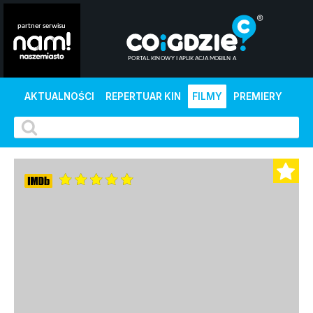
AKTUALNOŚCI
REPERTUAR KIN
FILMY
PREMIERY