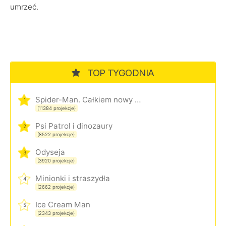
umrzeć.
TOP TYGODNIA
Spider-Man. Całkiem nowy dzień
1
(11384 projekcje)
Psi Patrol i dinozaury
2
(8522 projekcje)
Odyseja
3
(3920 projekcje)
Minionki i straszydła
4
(2662 projekcje)
Ice Cream Man
5
(2343 projekcje)