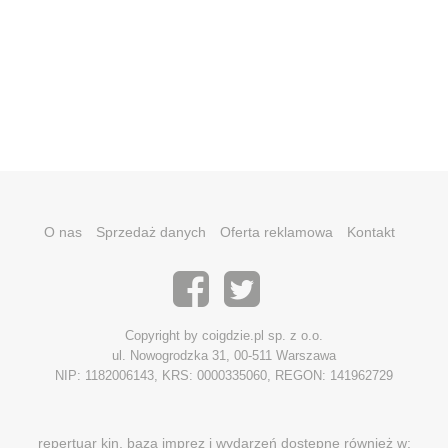
O nas
Sprzedaż danych
Oferta reklamowa
Kontakt
Copyright by coigdzie.pl sp. z o.o.
ul. Nowogrodzka 31, 00-511 Warszawa
NIP: 1182006143, KRS: 0000335060, REGON: 141962729
repertuar kin, baza imprez i wydarzeń dostępne również w: