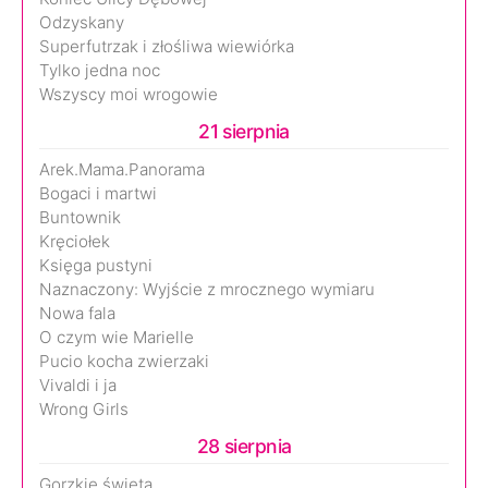
Odzyskany
Superfutrzak i złośliwa wiewiórka
Tylko jedna noc
Wszyscy moi wrogowie
21 sierpnia
Arek.Mama.Panorama
Bogaci i martwi
Buntownik
Kręciołek
Księga pustyni
Naznaczony: Wyjście z mrocznego wymiaru
Nowa fala
O czym wie Marielle
Pucio kocha zwierzaki
Vivaldi i ja
Wrong Girls
28 sierpnia
Gorzkie święta