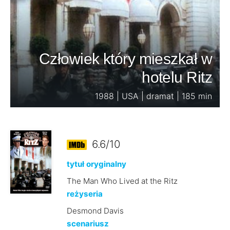
Człowiek który mieszkał w
hotelu Ritz
1988 | USA | dramat | 185 min
6.6/10
tytuł oryginalny
The Man Who Lived at the Ritz
reżyseria
Desmond Davis
scenariusz