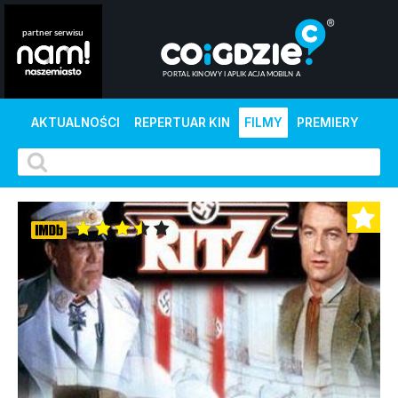
AKTUALNOŚCI
REPERTUAR KIN
FILMY
PREMIERY