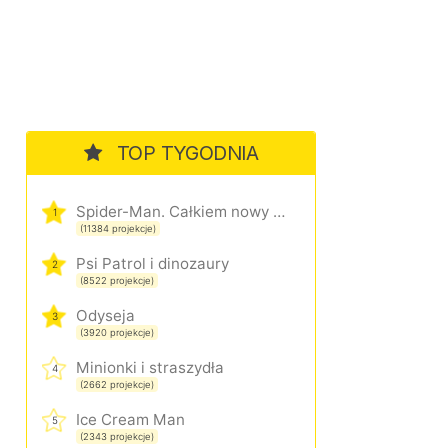
TOP TYGODNIA
Spider-Man. Całkiem nowy dzień
1
(11384 projekcje)
Psi Patrol i dinozaury
2
(8522 projekcje)
Odyseja
3
(3920 projekcje)
Minionki i straszydła
4
(2662 projekcje)
Ice Cream Man
5
(2343 projekcje)