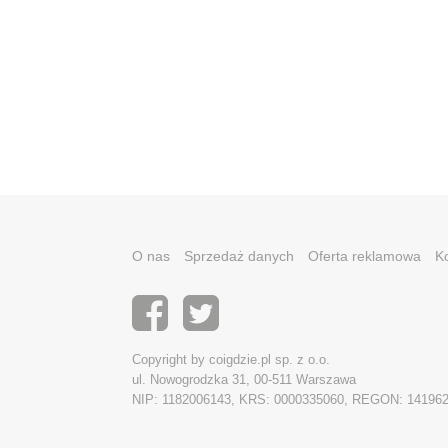
O nas
Sprzedaż danych
Oferta reklamowa
K
Copyright by coigdzie.pl sp. z o.o.
ul. Nowogrodzka 31, 00-511 Warszawa
NIP: 1182006143, KRS: 0000335060, REGON: 14196