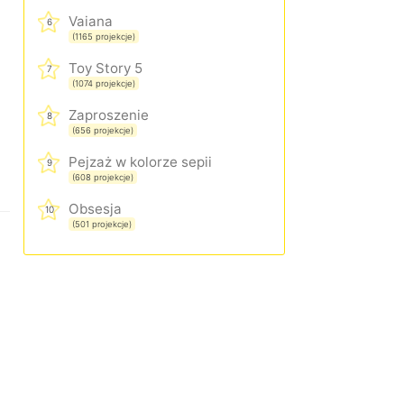
Vaiana
6
(1165 projekcje)
Toy Story 5
7
(1074 projekcje)
Zaproszenie
8
(656 projekcje)
Pejzaż w kolorze sepii
9
(608 projekcje)
Obsesja
10
(501 projekcje)