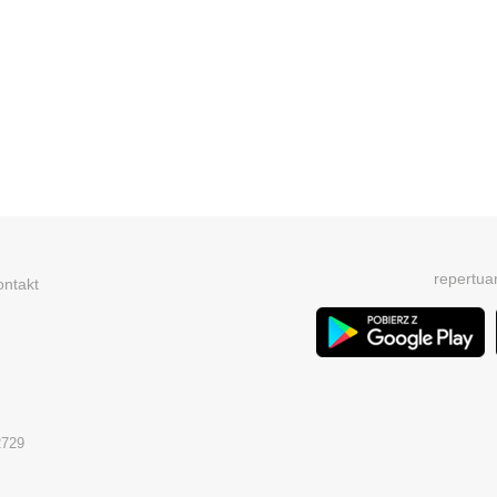
repertua
ontakt
2729