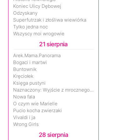
Koniec Ulicy Dębowej
Odzyskany
Superfutrzak i złośliwa wiewiórka
Tylko jedna noc
Wszyscy moi wrogowie
21 sierpnia
Arek.Mama.Panorama
Bogaci i martwi
Buntownik
Kręciołek
Księga pustyni
Naznaczony: Wyjście z mrocznego wymiaru
Nowa fala
O czym wie Marielle
Pucio kocha zwierzaki
Vivaldi i ja
Wrong Girls
28 sierpnia