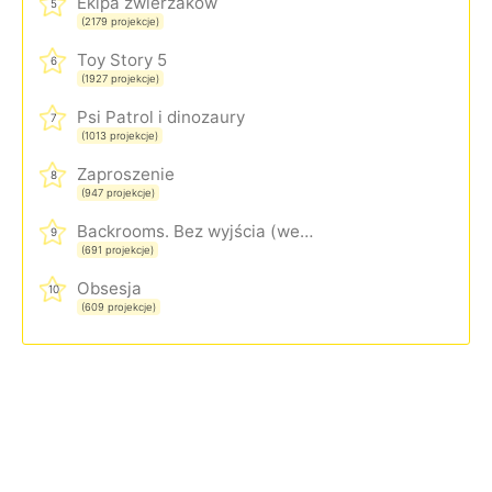
Ekipa zwierzaków
5
(2179 projekcje)
Toy Story 5
6
(1927 projekcje)
Psi Patrol i dinozaury
7
(1013 projekcje)
Zaproszenie
8
(947 projekcje)
Backrooms. Bez wyjścia (wersja rozszerzona)
9
(691 projekcje)
Obsesja
10
(609 projekcje)