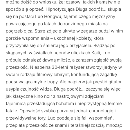
można dojść do wniosku, że: czarowi takich kłamstw nie
sposób się oprzeć. Hipnotyzująca Długa podróż… skupia
się na postaci Luo Hongwu, tajemniczego mężczyzny
powracającego po latach do rodzinnego miasta na
pogrzeb ojca. Stare zdjęcie ukryte w zegarze budzi w nim
gorzkie wspomnienia – ukochanej kobiety, która
przyczyniła się do śmierci jego przyjaciela. Błądząc po
skąpanych w światłach neonów uliczkach Kaili, Luo
próbuje odnaleźć dawną miłość, a zarazem zgłębić swoją
przeszłość. Niespełna 30-letni reżyser stworzył jedyny w
swoim rodzaju filmowy labirynt, konfundującą zagadkę
podsuwającą mylne tropy. Ale najpierw jak prestidigitator
usypia czujność widza. Długa podróż… zaczyna się więc
jak klasyczne kino noir z nastrojowymi zdjęciami,
tajemnicą prześladującą bohatera i nieprzystępną femme
fatale. Opowieść szybko porzuca jednak chronologię i
przewidywalne tory. Luo poddaje się fali wspomnień,
przeplata przeszłość ze snami i teraźniejszością, mnożąc