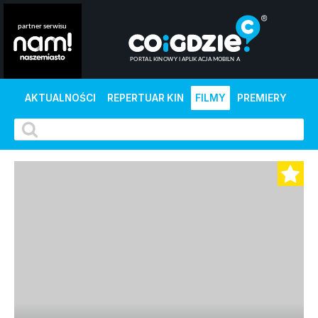
AKTUALNOŚCI
REPERTUAR KIN
FILMY
PREMIERY