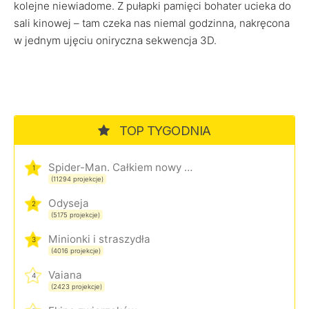
kolejne niewiadome. Z pułapki pamięci bohater ucieka do
sali kinowej – tam czeka nas niemal godzinna, nakręcona
w jednym ujęciu oniryczna sekwencja 3D.
TOP TYGODNIA
Spider-Man. Całkiem nowy dzień
1
(11294 projekcje)
Odyseja
2
(5175 projekcje)
Minionki i straszydła
3
(4016 projekcje)
Vaiana
4
(2423 projekcje)