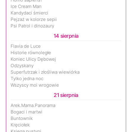
Ice Cream Man
Kandydaci śmierci
Pejzaż w kolorze sepii
Psi Patrol i dinozaury
14 sierpnia
Flavia de Luce
Historie równoległe
Koniec Ulicy Dębowej
Odzyskany
Superfutrzak i złośliwa wiewiórka
Tylko jedna noc
Wszyscy moi wrogowie
21 sierpnia
Arek.Mama.Panorama
Bogaci i martwi
Buntownik
Kręciołek
Księga pustyni