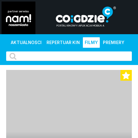
AKTUALNOŚCI
REPERTUAR KIN
FILMY
PREMIERY