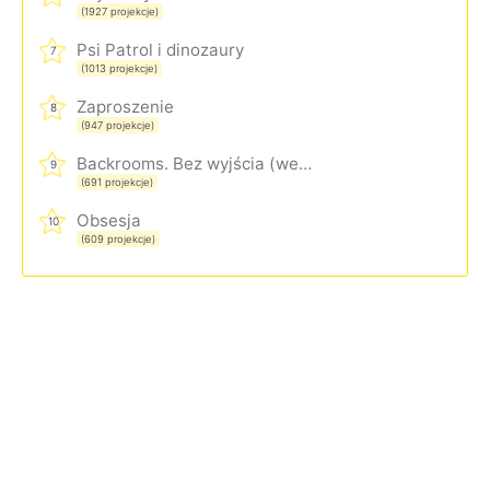
(1927 projekcje)
Psi Patrol i dinozaury
7
(1013 projekcje)
Zaproszenie
8
(947 projekcje)
Backrooms. Bez wyjścia (wersja rozszerzona)
9
(691 projekcje)
Obsesja
10
(609 projekcje)