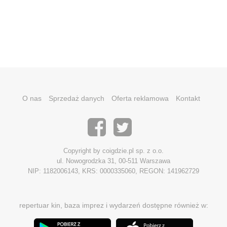
O nas
Sprzedaż danych
Oferta reklamowa
Kontakt
Copyright by coigdzie.pl sp. z o.o.
ul. Nowogrodzka 31, 00-511 Warszawa
NIP: 1182006143, KRS: 0000335060, REGON: 141962729
repertuar kin, baza imprez i wydarzeń dostępne również w: