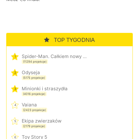
TOP TYGODNIA
Spider-Man. Całkiem nowy dzień
1
(11294 projekcje)
Odyseja
2
(5175 projekcje)
Minionki i straszydła
3
(4016 projekcje)
Vaiana
4
(2423 projekcje)
Ekipa zwierzaków
5
(2179 projekcje)
Toy Story 5
6