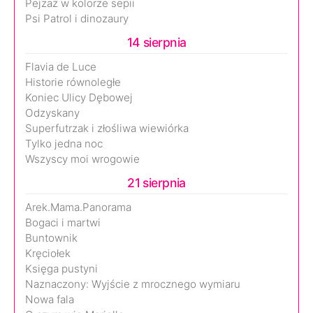
Pejzaż w kolorze sepii
Psi Patrol i dinozaury
14 sierpnia
Flavia de Luce
Historie równoległe
Koniec Ulicy Dębowej
Odzyskany
Superfutrzak i złośliwa wiewiórka
Tylko jedna noc
Wszyscy moi wrogowie
21 sierpnia
Arek.Mama.Panorama
Bogaci i martwi
Buntownik
Kręciołek
Księga pustyni
Naznaczony: Wyjście z mrocznego wymiaru
Nowa fala